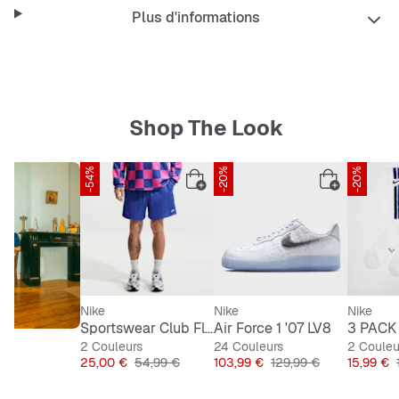
Inspiré de la tenue des pros
Plus d'informations
Porte haut les couleurs de ton équipe avec ce modèle
Replica issu de notre collection Stadium qui intègre une
technologie anti-transpirante.
Shop The Look
-54%
-20%
SNIPES EXCLUSIVE
-20%
Nike
Nike
Nike
Sportswear Club Flow Shorts
Air Force 1 '07 LV8
2 Couleurs
24 Couleurs
2 Couleu
Prix
Prix original
Prix
Prix original
Prix
25,00 €
54,99 €
103,99 €
129,99 €
15,99 €