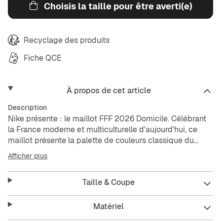
Choisis la taille pour être averti(e)
Recyclage des produits
Fiche QCE
À propos de cet article
Description
Nike présente : le maillot FFF 2026 Domicile. Célébrant
la France moderne et multiculturelle d'aujourd'hui, ce
maillot présente la palette de couleurs classique du
pays, accentuée par un imprimé intégral énergique et
Afficher plus
unificateur.
Taille & Coupe
Reste au sec
La technologie Nike Dri-FIT évacue la transpiration pour
une évaporation plus rapide. Idéal pour rester au sec et à
Matériel
l'aise.