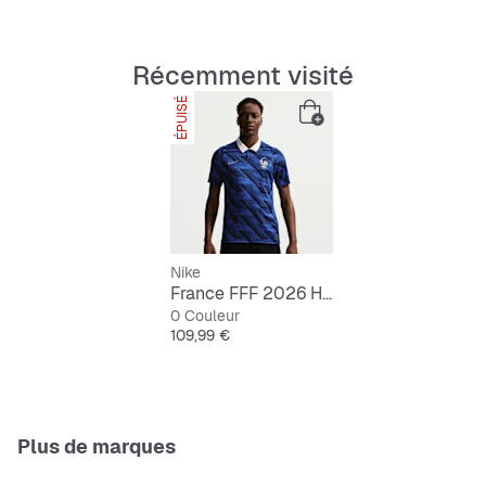
Récemment visité
ÉPUISÉ
Nike
France FFF 2026 Home Jersey
0 Couleur
Prix
109,99 €
Plus de marques