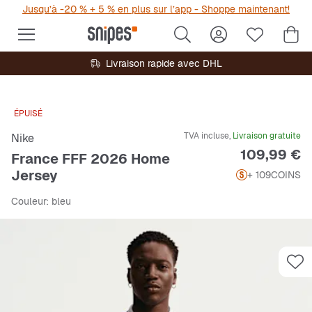
Jusqu’à -20 % + 5 % en plus sur l’app - Shoppe maintenant!
Livraison rapide avec DHL
ÉPUISÉ
TVA incluse,
Livraison gratuite
Nike
Prix
109,99 €
France FFF 2026 Home
Jersey
+ 109
COINS
Couleur
: bleu