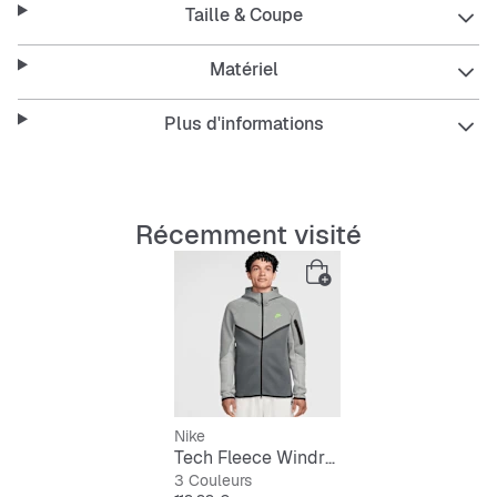
Taille & Coupe
Fleece premium lisse des deux côtés, doux et chaud
sans être encombrant.
Matériel
Coupe standard, ample au niveau du corps et facile à
superposer.
Plus d'informations
Récemment visité
Nike
Tech Fleece Windrunner Full-Zip Jacket
3 Couleurs