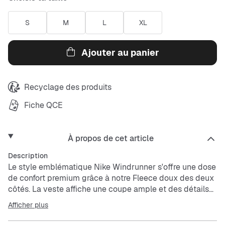
S
M
L
XL
Ajouter au panier
Recyclage des produits
Fiche QCE
À propos de cet article
Description
Le style emblématique Nike Windrunner s'offre une dose
de confort premium grâce à notre Fleece doux des deux
côtés. La veste affiche une coupe ample et des détails
techniques, comme la poche Tech caractéristique
Afficher plus
renforcée par une bande et les liserés au niveau de
l'ourlet et des poignets.