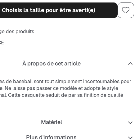
Choisis la taille pour être averti(e)
e des produits
CE
À propos de cet article
es de baseball sont tout simplement incontournables pour
ive. Ne laisse pas passer ce modèle et adopte le style
al. Cette casquette séduit de par sa finition de qualité
n look assez branché. Montre à tout le monde à quel point
 dans tes veines !
Matériel
ités
:
Plus d'informations