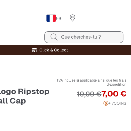
FR
Que cherches-tu ?
Click & Collect
TVA incluse si applicable ainsi que
les frais
d'expédition
Logo Ripstop
Prix
7,00 €
Prix original
19,99 €
ll Cap
+ 7
COINS