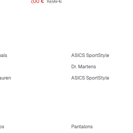
Prix
Prix original
7,00 €
19,99 €
nals
ASICS SportStyle
Dr. Martens
auren
ASICS SportStyle
ps
Pantalons