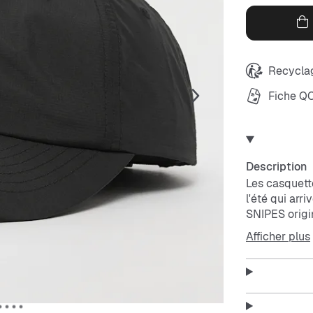
Recyclag
Fiche Q
Description
Les casquett
l'été qui arr
SNIPES origin
élevée et so
Afficher plus
SNIPES coule
Fonctionnal