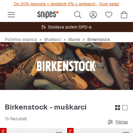
Do 20% popusta + dodatnih 5% u aplikaciji - Kupi sada!
Dostava putem DPD-a
Početna stranica
Muškarci
Marke
Birkenstock
Birkenstock - muškarci
13 Rezultati
Filtriraj