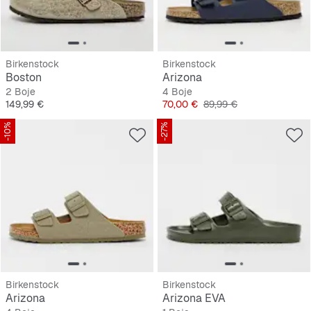
Birkenstock
Birkenstock
Boston
Arizona
2 Boje
4 Boje
Cijena
Cijena
Originalna cijena
149,99 €
70,00 €
89,99 €
-10%
-27%
Birkenstock
Birkenstock
Arizona
Arizona EVA