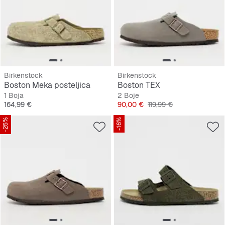
Birkenstock
Birkenstock
Boston Meka posteljica
Boston TEX
1 Boja
2 Boje
Cijena
Cijena
Originalna cijena
164,99 €
90,00 €
119,99 €
-25%
-16%