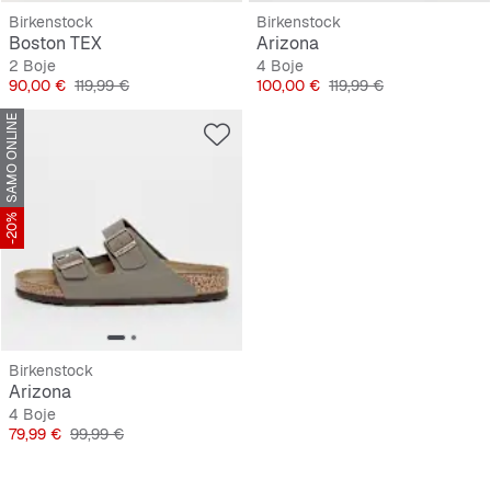
Birkenstock
Birkenstock
Boston TEX
Arizona
2 Boje
4 Boje
Cijena
Originalna cijena
Cijena
Originalna cijena
90,00 €
119,99 €
100,00 €
119,99 €
SAMO ONLINE
-20%
Birkenstock
Arizona
4 Boje
Cijena
Originalna cijena
79,99 €
99,99 €