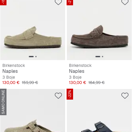
-18%
-21%
Birkenstock
Birkenstock
Naples
Naples
3 Boje
3 Boje
Cijena
Originalna cijena
Cijena
Originalna cijena
130,00 €
159,99 €
130,00 €
164,99 €
SAMO ONLINE
-22%