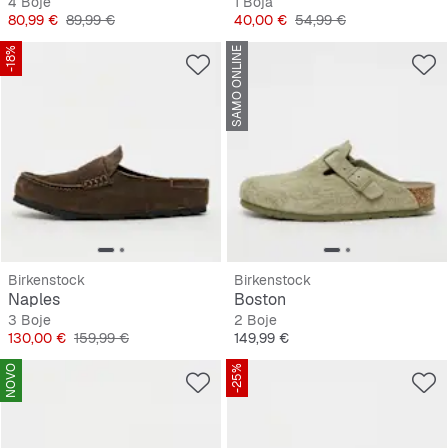
4 Boje
1 Boja
Cijena
Originalna cijena
Cijena
Originalna cijena
80,99 €
89,99 €
40,00 €
54,99 €
-18%
SAMO ONLINE
Birkenstock
Birkenstock
Naples
Boston
3 Boje
2 Boje
Cijena
Originalna cijena
Cijena
130,00 €
159,99 €
149,99 €
NOVO
-25%