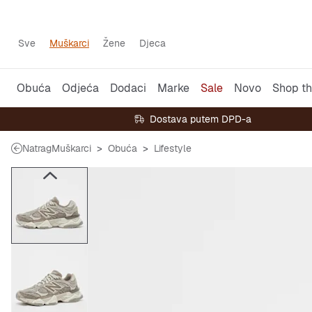
Sve
Muškarci
Žene
Djeca
Obuća
Odjeća
Dodaci
Marke
Sale
Novo
Shop th
Dostava putem DPD-a
Natrag
Muškarci
Obuća
Lifestyle