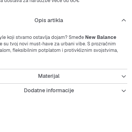
na dostava za narudžbe veće od 60€
Opis artikla
style koji stvarno ostavlja dojam? Smeđe
New Balance
e su tvoj novi must-have za urbani vibe. S prozračnim
alom, fleksibilnim potplatom i protivkliznim svojstvima,
ost i stil na novu razinu. Savršene za svakodnevicu –
ste i uvijek spremne za novu akciju.
Materijal
Dodatne informacije
čni
mesh
za svježu udobnost
 koji amortizira udarce i dugotrajan je za veću fleksibilnost
izne i s visokom trakcijom za siguran korak
 održavaju i elastične su za svakodnevnu upotrebu