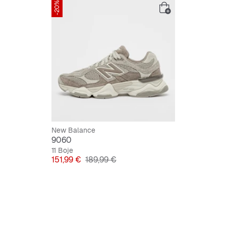
-20%
New Balance
9060
11 Boje
Cijena
Originalna cijena
151,99 €
189,99 €