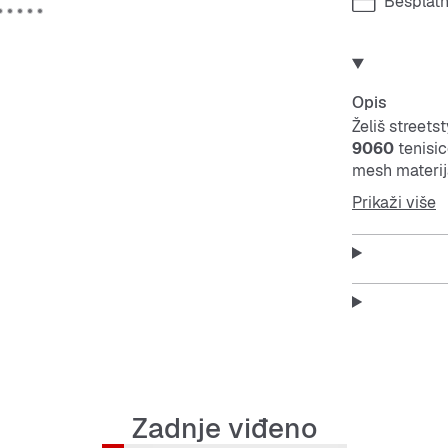
Besplat
Opis
Želiš street
9060
tenisic
mesh
materij
donose udobn
Prikaži više
opuštene, čvr
Značajke:
Prozra
Potplat
Protukl
Zadnje viđeno
Lako se