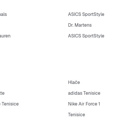
nals
ASICS SportStyle
Dr. Martens
auren
ASICS SportStyle
Hlače
tte
adidas Tenisice
 Tenisice
Nike Air Force 1
Tenisice