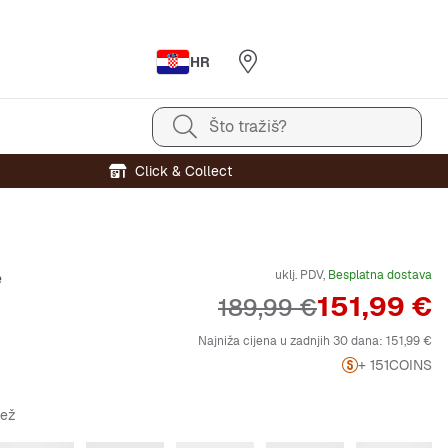
HR
Što tražiš?
Click & Collect
uklj. PDV,
Besplatna dostava
e
Cijena
151,99 €
Originalna cijena
189,99 €
Najniža cijena u zadnjih 30 dana:
151,99 €
+ 151
COINS
bež