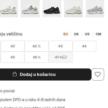
ju veličinu
EU
UK
US
CM
42
42 ½
43
44
45
46 ½
47 ½
Dodaj u košaricu
n povrat
putem DPD-a u roku 4-6 radnih dana