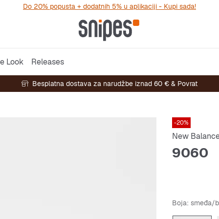
Do 20% popusta + dodatnih 5% u aplikaciji - Kupi sada!
e Look
Releases
Besplatna dostava za narudžbe iznad 60 € & Povrat
-20%
New Balanc
9060
Boja
: smeđa/