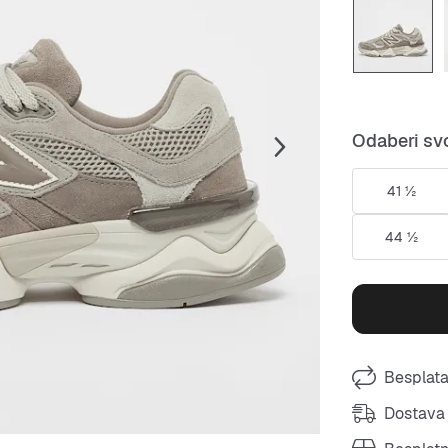
Odaberi svo
41 ½
44 ½
Besplata
Dostava 