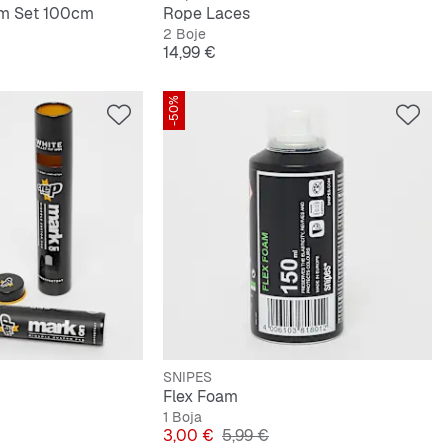
m Set 100cm
Rope Laces
2 Boje
Cijena
14,99 €
-50%
SNIPES
Flex Foam
1 Boja
na cijena
Cijena
Originalna cijena
3,00 €
5,99 €