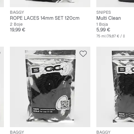
BAGGY
SNIPES
ROPE LACES 14mm SET 120cm
Multi Clean
2 Boje
1 Boja
Cijena
Cijena
19,99 €
5,99 €
75 ml (79,87 € / l)
BAGGY
BAGGY