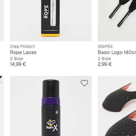
Crep Protect
SNIPES
Rope Laces
Basic Logo 140
2 Boje
2 Boje
Cijena
Cijena
14,99 €
2,99 €