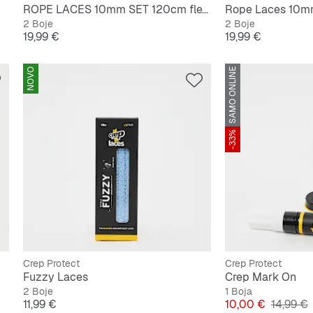
ROPE LACES 10mm SET 120cm flex white
Rope Laces 10m
2 Boje
2 Boje
Cijena
Cijena
19,99 €
19,99 €
NOVO
SAMO ONLINE
-33%
Crep Protect
Crep Protect
Fuzzy Laces
Crep Mark On
2 Boje
1 Boja
Cijena
Cijena
Original
11,99 €
10,00 €
14,99 €