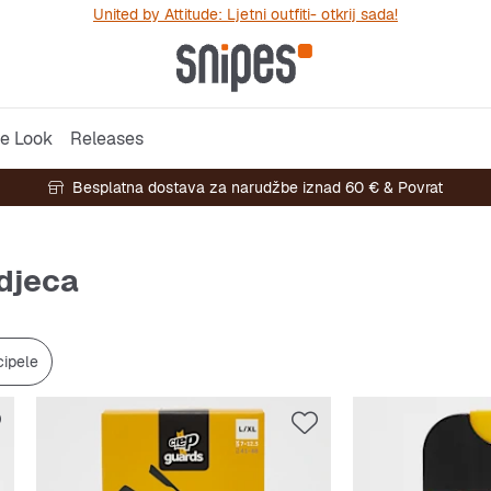
United by Attitude: Ljetni outfiti- otkrij sada!
e Look
Releases
Besplatna dostava za narudžbe iznad 60 € & Povrat
 djeca
cipele