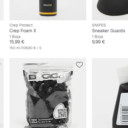
Crep Protect
SNIPES
Crep Foam X
Sneaker Guards
1 Boja
1 Boja
Cijena
Cijena
15,99 €
9,99 €
150 ml (106,60 € / l)