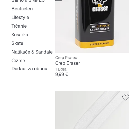
Samo u SNIPES
Bestseleri
Lifestyle
Trčanje
Košarka
Skate
Natikače & Sandale
Crep Protect
Čizme
Crep Eraser
Dodaci za obuću
1 Boja
Cijena
9,99 €