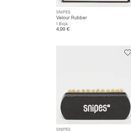
SNIPES
Velour Rubber
1 Boja
Cijena
4,99 €
SNIPES