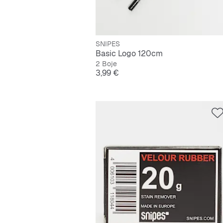
SNIPES
Basic Logo 120cm
2 Boje
Cijena
3,99 €