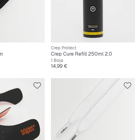
Crep Protect
cm
Crep Cure Refill 250ml 2.0
1 Boja
Cijena
14,99 €