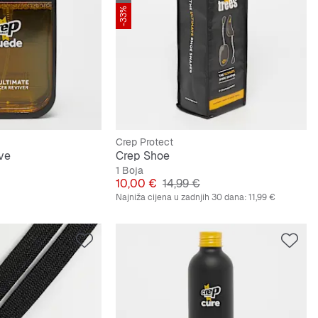
-33%
Crep Protect
ve
Crep Shoe
1 Boja
Cijena
Originalna cijena
10,00 €
14,99 €
Najniža cijena u zadnjih 30 dana:
11,99 €