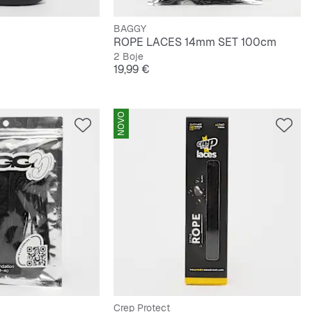
BAGGY
ROPE LACES 14mm SET 100cm
2 Boje
Cijena
19,99 €
NOVO
Crep Protect