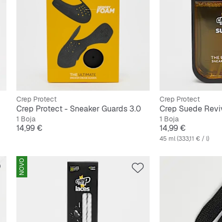
Crep Protect
Crep Protect
Crep Protect - Sneaker Guards 3.0
Crep Suede Revi
1 Boja
1 Boja
Cijena
Cijena
14,99 €
14,99 €
45 ml (333,11 € / l)
NOVO