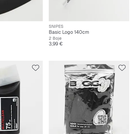
SNIPES
Basic Logo 140cm
2 Boje
Cijena
3,99 €