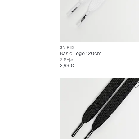
SNIPES
Basic Logo 120cm
2 Boje
Cijena
2,99 €