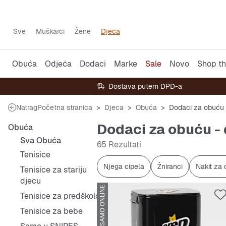
Sve
Muškarci
Žene
Djeca
Obuća
Odjeća
Dodaci
Marke
Sale
Novo
Shop th
Dostava putem DPD-a
Natrag
Početna stranica
Djeca
Obuća
Dodaci za obuću
Dodaci za obuću -
Obuća
Sva Obuća
65 Rezultati
Tenisice
Njega cipela
Žniranci
Nakit za 
Tenisice za stariju
djecu
SAMO ONLINE
Tenisice za predškolce
Tenisice za bebe