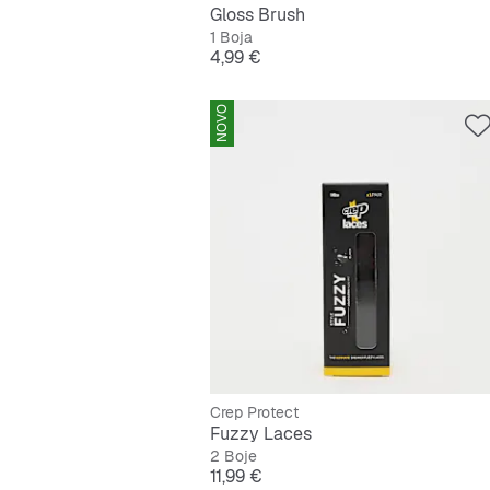
Gloss Brush
1 Boja
Cijena
4,99 €
NOVO
Crep Protect
Fuzzy Laces
2 Boje
Cijena
11,99 €