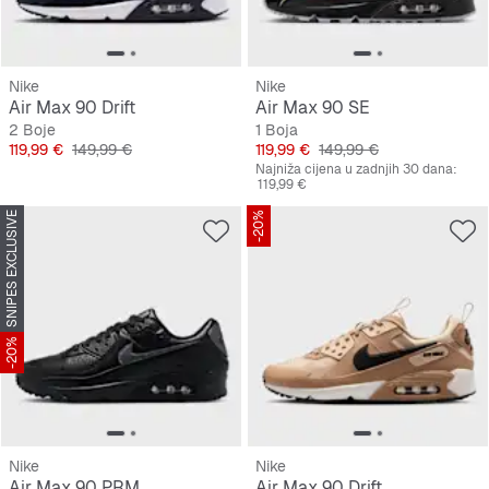
Nike
Nike
Air Max 90 Drift
Air Max 90 SE
2 Boje
1 Boja
Cijena
Originalna cijena
Cijena
Originalna cijena
119,99 €
149,99 €
119,99 €
149,99 €
Najniža cijena u zadnjih 30 dana:
119,99 €
SNIPES EXCLUSIVE
-20%
-20%
Nike
Nike
Air Max 90 PRM
Air Max 90 Drift