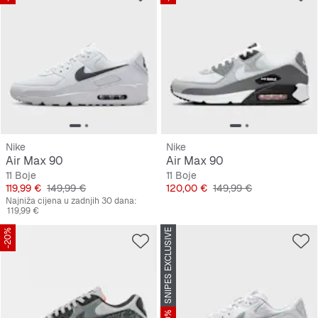
Nike
Nike
Air Max 90
Air Max 90
11 Boje
11 Boje
Cijena
Originalna cijena
Cijena
Originalna cijena
119,99 €
149,99 €
120,00 €
149,99 €
Najniža cijena u zadnjih 30 dana:
119,99 €
-20%
SNIPES EXCLUSIVE