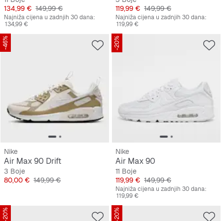
Cijena
Originalna cijena
Cijena
Originalna cijena
134,99 €
149,99 €
119,99 €
149,99 €
Najniža cijena u zadnjih 30 dana:
Najniža cijena u zadnjih 30 dana:
134,99 €
119,99 €
-46%
-20%
Nike
Nike
Air Max 90 Drift
Air Max 90
3 Boje
11 Boje
Cijena
Originalna cijena
Cijena
Originalna cijena
80,00 €
149,99 €
119,99 €
149,99 €
Najniža cijena u zadnjih 30 dana:
119,99 €
-20%
-20%