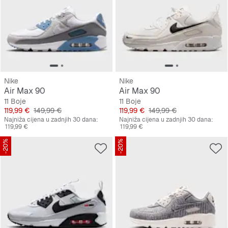
Nike
Nike
Air Max 90
Air Max 90
11 Boje
11 Boje
Cijena
Originalna cijena
Cijena
Originalna cijena
119,99 €
149,99 €
119,99 €
149,99 €
Najniža cijena u zadnjih 30 dana:
Najniža cijena u zadnjih 30 dana:
119,99 €
119,99 €
-20%
-20%