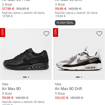
2 Boje
3 Boje
Cijena
Originalna cijena
Cijena
Originalna cijena
127,99 €
159,99 €
119,99 €
149,99 €
Najniža cijena u zadnjih 30 dana:
Najniža cijena u zadnjih 30 dana:
127,99 €
119,99 €
FLASH DEAL
-20%
-33%
Nike
Nike
Air Max 90
Air Max 90 Drift
11 Boje
11 Boje
Cijena
Originalna cijena
Cijena
Originalna cijena
119,99 €
149,99 €
100,00 €
149,99 €
Najniža cijena u zadnjih 30 dana: