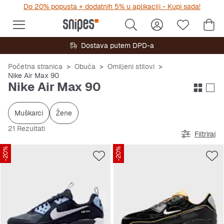
Do 20% popusta + dodatnih 5% u aplikaciji - Kupi sada!
Dostava putem DPD-a
Početna stranica
Obuća
Omiljeni stilovi
Nike Air Max 90
Nike Air Max 90
Muškarci
Žene
21 Rezultati
Filtriraj
-20%
-20%