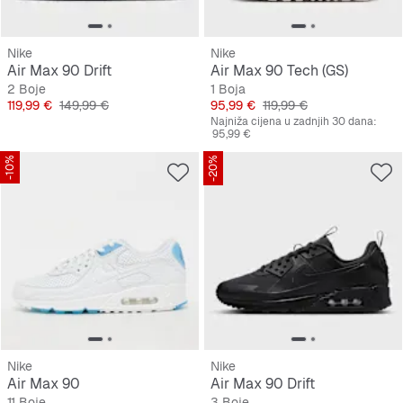
Nike
Nike
Air Max 90 Drift
Air Max 90 Tech (GS)
2 Boje
1 Boja
Cijena
Originalna cijena
Cijena
Originalna cijena
119,99 €
149,99 €
95,99 €
119,99 €
Najniža cijena u zadnjih 30 dana:
95,99 €
-10%
-20%
Nike
Nike
Air Max 90
Air Max 90 Drift
11 Boje
3 Boje