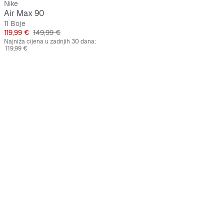
Nike
Air Max 90
11 Boje
Cijena
Originalna cijena
119,99 €
149,99 €
Najniža cijena u zadnjih 30 dana:
119,99 €