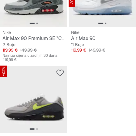
-20%
Nike
Nike
Air Max 90 Premium SE "Cinder Cone"
Air Max 90
2 Boje
11 Boje
Cijena
Originalna cijena
Cijena
Originalna cijena
119,99 €
149,99 €
119,99 €
149,99 €
Najniža cijena u zadnjih 30 dana:
119,99 €
-20%