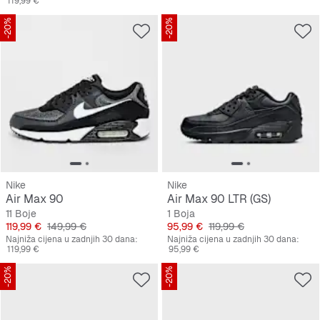
119,99 €
-20%
-20%
Nike
Nike
Air Max 90
Air Max 90 LTR (GS)
11 Boje
1 Boja
Cijena
Originalna cijena
Cijena
Originalna cijena
119,99 €
149,99 €
95,99 €
119,99 €
Najniža cijena u zadnjih 30 dana:
Najniža cijena u zadnjih 30 dana:
119,99 €
95,99 €
-20%
-20%