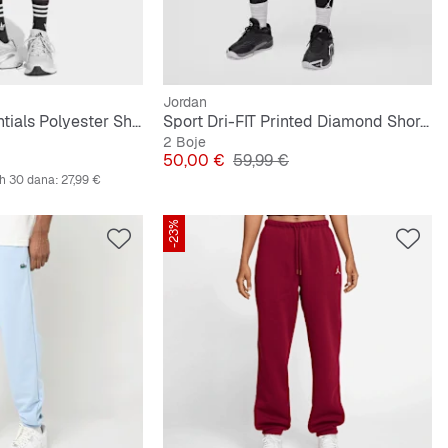
Jordan
Tech Trefoil Essentials Polyester Shorts
Sport Dri-FIT Printed Diamond Shorts
2 Boje
lna cijena
Cijena
Originalna cijena
50,00 €
59,99 €
ih 30 dana:
27,99 €
-23%