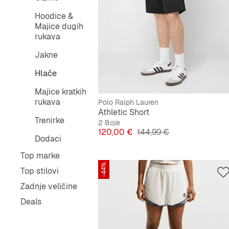
Hoodice &
Majice dugih
rukava
Jakne
Hlače
Majice kratkih
rukava
Polo Ralph Lauren
Athletic Short
Trenirke
2 Boje
Cijena
Originalna cijena
120,00 €
144,99 €
Dodaci
Top marke
-44%
Top stilovi
Zadnje veličine
Deals