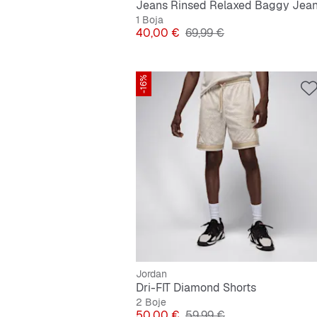
Jeans Rinsed Relaxed Baggy Jea
1 Boja
Cijena
Originalna cijena
40,00 €
69,99 €
-16%
Jordan
Dri-FIT Diamond Shorts
2 Boje
Cijena
Originalna cijena
50,00 €
59,99 €