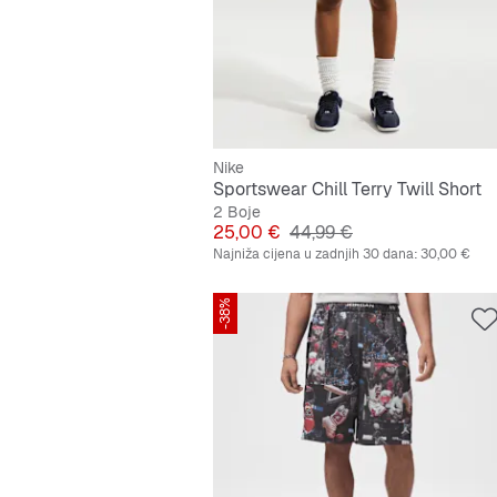
Nike
Sportswear Chill Terry Twill Short
2 Boje
Cijena
Originalna cijena
25,00 €
44,99 €
Najniža cijena u zadnjih 30 dana:
30,00 €
-38%