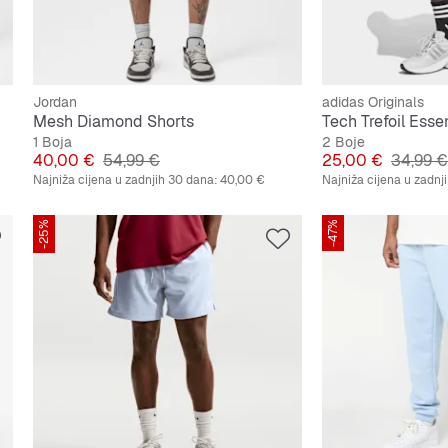
Jordan
adidas Originals
Mesh Diamond Shorts
1 Boja
2 Boje
Cijena
Originalna cijena
Cijena
Origina
40,00 €
54,99 €
25,00 €
34,99 €
Najniža cijena u zadnjih 30 dana:
40,00 €
Najniža cijena u zadnj
-25%
-47%