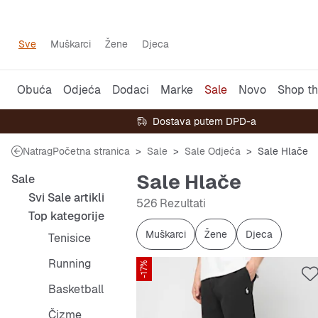
Sve
Muškarci
Žene
Djeca
Obuća
Odjeća
Dodaci
Marke
Sale
Novo
Shop th
Dostava putem DPD-a
Natrag
Početna stranica
Sale
Sale Odjeća
Sale Hlače
Sale Hlače
Sale
Svi Sale artikli
526 Rezultati
Top kategorije
Muškarci
Žene
Djeca
Tenisice
Running
-17%
Basketball
Čizme