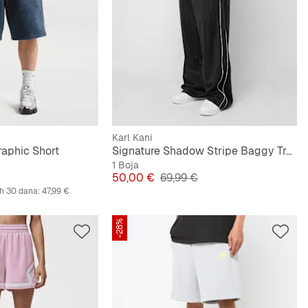
Karl Kani
aphic Short
Signature Shadow Stripe Baggy Trackpants
1 Boja
lna cijena
Cijena
Originalna cijena
50,00 €
69,99 €
ih 30 dana:
47,99 €
-28%