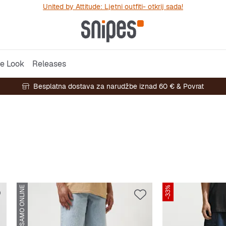
United by Attitude: Ljetni outfiti- otkrij sada!
e Look
Releases
Besplatna dostava za narudžbe iznad 60 € & Povrat
SAMO ONLINE
-33%