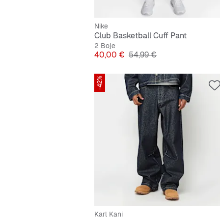
Nike
Club Basketball Cuff Pant
2 Boje
Cijena
Originalna cijena
40,00 €
54,99 €
-42%
Karl Kani