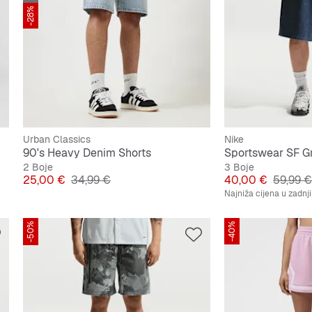
-28%
Urban Classics
Nike
90's Heavy Denim Shorts
Sportswear SF Gr
2 Boje
3 Boje
Cijena
Originalna cijena
Cijena
Origina
25,00 €
34,99 €
40,00 €
59,99 €
Najniža cijena u zadnj
-50%
-40%