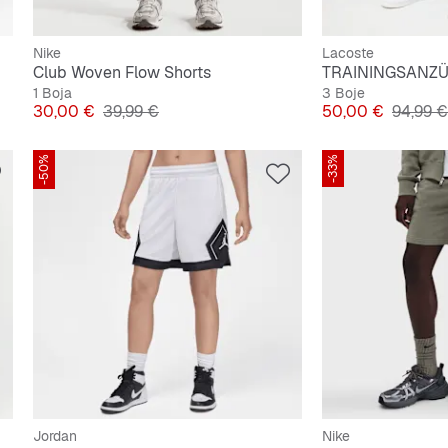
Nike
Lacoste
Club Woven Flow Shorts
TRAININGSANZÜG
1 Boja
3 Boje
Cijena
Originalna cijena
Cijena
Origina
30,00 €
39,99 €
50,00 €
94,99 €
-50%
-33%
Jordan
Nike