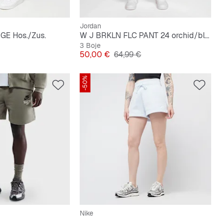
Jordan
E Hos./Zus.
W J BRKLN FLC PANT 24 orchid/black
3 Boje
lna cijena
Cijena
Originalna cijena
50,00 €
64,99 €
-50%
Nike