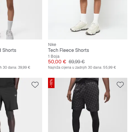
Nike
 Shorts
Tech Fleece Shorts
1 Boja
lna cijena
Cijena
Originalna cijena
50,00 €
69,99 €
ih 30 dana:
39,99 €
Najniža cijena u zadnjih 30 dana:
55,99 €
-16%