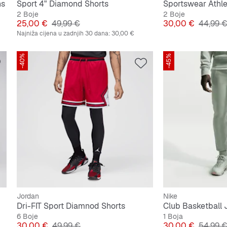
ns
Sport 4" Diamond Shorts
2 Boje
2 Boje
Cijena
Originalna cijena
Cijena
Origina
25,00 €
49,99 €
30,00 €
44,99 
Najniža cijena u zadnjih 30 dana:
30,00 €
-40%
-45%
Jordan
Nike
Dri-FIT Sport Diamnod Shorts
Club Basketball
6 Boje
1 Boja
Cijena
Originalna cijena
Cijena
Origina
30,00 €
49,99 €
30,00 €
54,99 