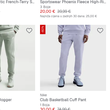
Sportswear Athletic French-Terry Shorts
Sportswear Phoenix Fleece High-Rise Shorts
3 Boje
lna cijena
Cijena
Originalna cijena
€
20,00 €
39,99 €
Najniža cijena u zadnjih 30 dana:
25,00 €
-60%
Nike
 Jogger
Club Basketball Cuff Pant
1 Boja
lna cijena
Cijena
Originalna cijena
€
30,00 €
74,99 €