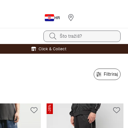
HR
Što tražiš?
Click & Collect
Filtriraj
-28%