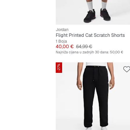
Jordan
Flight Printed Cat Scratch Shorts
1 Boja
Cijena
Originalna cijena
40,00 €
64,99 €
Najniža cijena u zadnjih 30 dana:
50,00 €
-27%