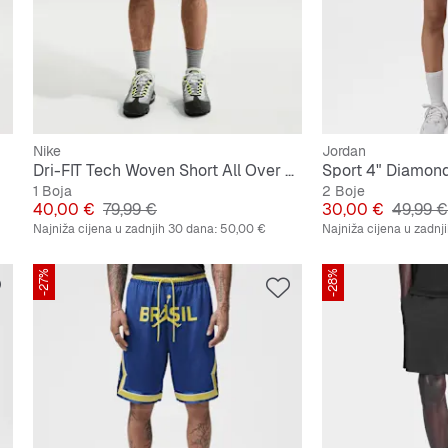
Nike
Jordan
Dri-FIT Tech Woven Short All Over Print
Sport 4" Diamond
1 Boja
2 Boje
Cijena
Originalna cijena
Cijena
Origina
40,00 €
79,99 €
30,00 €
49,99 €
Najniža cijena u zadnjih 30 dana:
50,00 €
Najniža cijena u zadnj
-27%
-28%