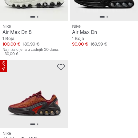
Nike
Nike
Air Max Dn 8
Air Max Dn
1 Boja
1 Boja
Cijena
Originalna cijena
Cijena
Originalna cijena
100,00 €
189,99 €
90,00 €
169,99 €
Najniža cijena u zadnjih 30 dana:
130,00 €
-55%
Nike