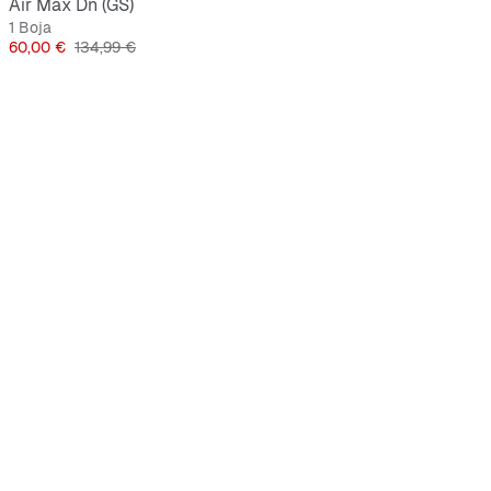
Air Max Dn (GS)
1 Boja
Cijena
Originalna cijena
60,00 €
134,99 €