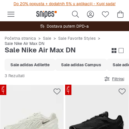
Do 20% popusta + dodatnih 5% u aplikaciji - Kupi sada!
Dostava putem DPD-a
Početna stranica
Sale
Sale Favorite Styles
Sale Nike Air Max DN
Sale Nike Air Max DN
Sale adidas Adilette
Sale adidas Campus
Sale ad
3 Rezultati
Filtriraj
-47%
-47%