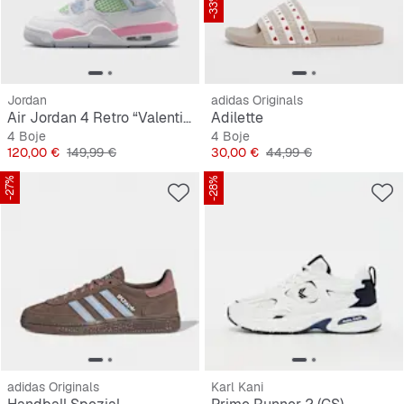
-33%
Jordan
adidas Originals
Air Jordan 4 Retro “Valentine's Day” (GS)
Adilette
4 Boje
4 Boje
Cijena
Originalna cijena
Cijena
Originalna cijena
120,00 €
149,99 €
30,00 €
44,99 €
-27%
-28%
adidas Originals
Karl Kani