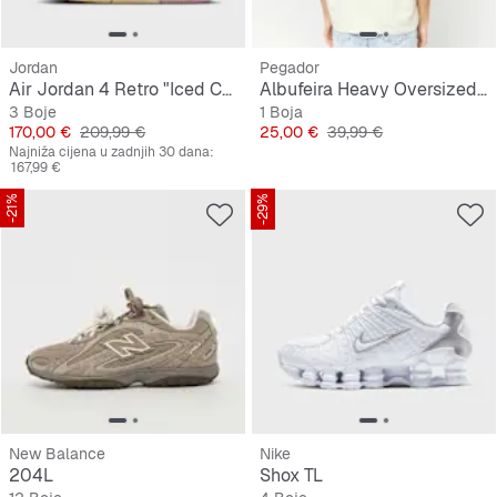
Jordan
Pegador
Air Jordan 4 Retro "Iced Carmine"
Albufeira Heavy Oversized Tee
3 Boje
1 Boja
Cijena
Originalna cijena
Cijena
Originalna cijena
170,00 €
209,99 €
25,00 €
39,99 €
Najniža cijena u zadnjih 30 dana:
167,99 €
-21%
-29%
New Balance
Nike
204L
Shox TL