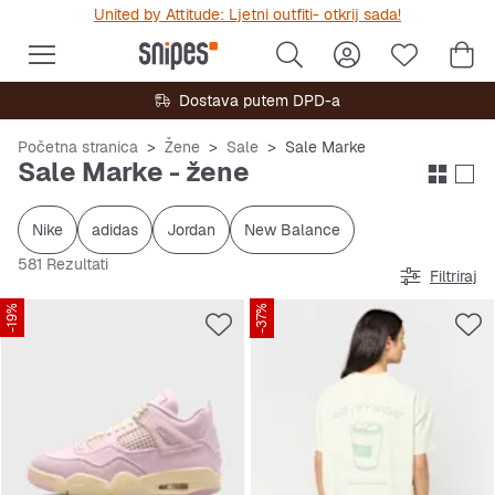
United by Attitude: Ljetni outfiti- otkrij sada!
Dostava putem DPD-a
Početna stranica
Žene
Sale
Sale Marke
Sale Marke - žene
Nike
adidas
Jordan
New Balance
581 Rezultati
Filtriraj
-19%
-37%