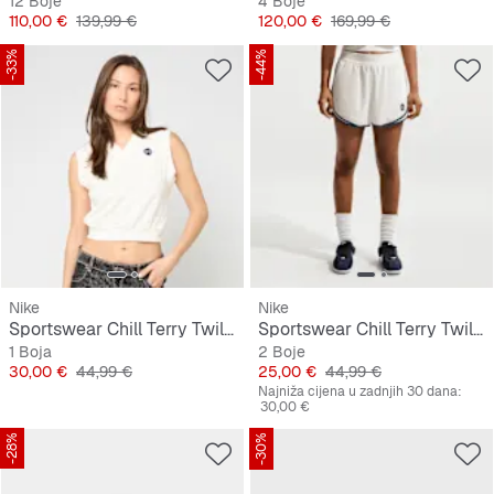
12 Boje
4 Boje
Cijena
Originalna cijena
Cijena
Originalna cijena
110,00 €
139,99 €
120,00 €
169,99 €
-33%
-44%
Nike
Nike
Sportswear Chill Terry Twill Tank
Sportswear Chill Terry Twill Short
1 Boja
2 Boje
Cijena
Originalna cijena
Cijena
Originalna cijena
30,00 €
44,99 €
25,00 €
44,99 €
Najniža cijena u zadnjih 30 dana:
30,00 €
-28%
-30%