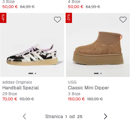
3 Boje
4 Boje
Cijena
Originalna cijena
Cijena
Originalna cijena
50,00 €
64,99 €
50,00 €
64,99 €
-41%
-21%
adidas Originals
UGG
Handball Spezial
Classic Mini Dipper
29 Boje
3 Boje
Cijena
Originalna cijena
Cijena
Originalna cijena
70,00 €
119,99 €
150,00 €
189,99 €
Stranica
od
1
25