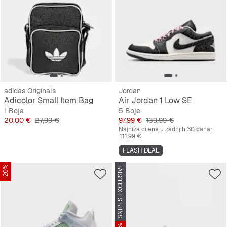
adidas Originals
Jordan
Adicolor Small Item Bag
Air Jordan 1 Low SE
1 Boja
5 Boje
Cijena
Originalna cijena
Cijena
Originalna cijena
20,00 €
27,99 €
97,99 €
139,99 €
Najniža cijena u zadnjih 30 dana:
111,99 €
FLASH DEAL
-20%
SNIPES EXCLUSIVE