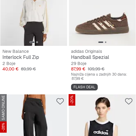
New Balance
adidas Originals
Interlock Full Zip
Handball Spezial
2 Boje
29 Boje
Cijena
Originalna cijena
Cijena
Originalna cijena
40,00 €
69,99 €
87,99 €
109,99 €
Najniža cijena u zadnjih 30 dana:
87,99 €
FLASH DEAL
SAMO ONLINE
-20%
-28%