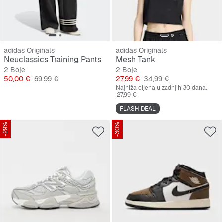
adidas Originals
adidas Originals
Neuclassics Training Pants
Mesh Tank
2 Boje
2 Boje
Cijena
Originalna cijena
Cijena
Originalna cijena
50,00 €
69,99 €
27,99 €
34,99 €
Najniža cijena u zadnjih 30 dana:
27,99 €
FLASH DEAL
-29%
-30%