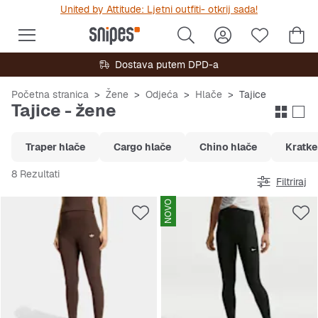
United by Attitude: Ljetni outfiti- otkrij sada!
Dostava putem DPD-a
Početna stranica
Žene
Odjeća
Hlače
Tajice
Tajice - žene
Traper hlače
Cargo hlače
Chino hlače
Kratke
8 Rezultati
Filtriraj
NOVO