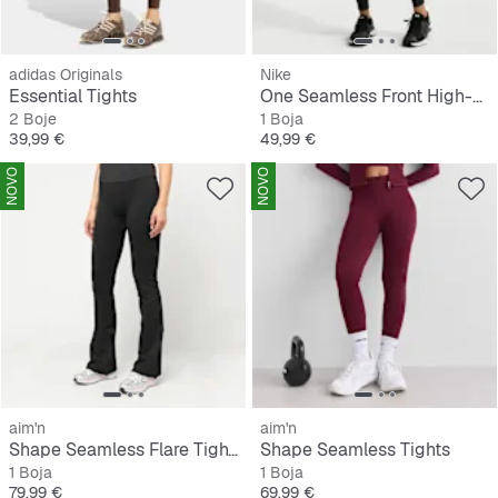
adidas Originals
Nike
Essential Tights
One Seamless Front High-Waisted Full-Length Leggings
2 Boje
1 Boja
Cijena
Cijena
39,99 €
49,99 €
NOVO
NOVO
aim'n
aim'n
Shape Seamless Flare Tights
Shape Seamless Tights
1 Boja
1 Boja
Cijena
Cijena
79,99 €
69,99 €