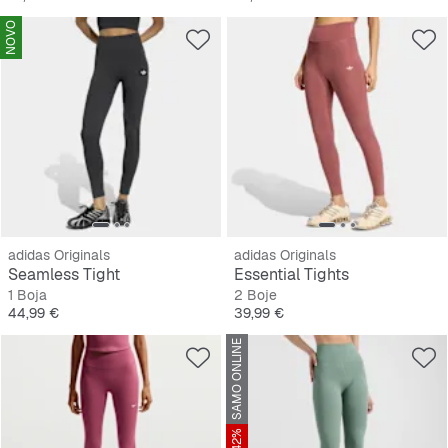
NOVO
adidas Originals
adidas Originals
Seamless Tight
Essential Tights
1 Boja
2 Boje
Cijena
Cijena
44,99 €
39,99 €
SAMO ONLINE
-42%