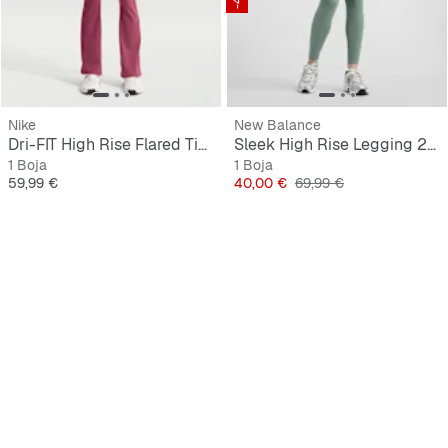
Nike
New Balance
Dri-FIT High Rise Flared Tight
Sleek High Rise Legging 27"
1 Boja
1 Boja
Cijena
Cijena
Originalna cijena
59,99 €
40,00 €
69,99 €