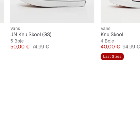
Vans
Vans
JN Knu Skool (GS)
Knu Skool
5 Boje
4 Boje
Cijena
Originalna cijena
Cijena
Origina
50,00 €
74,99 €
40,00 €
94,99 €
Last Sizes