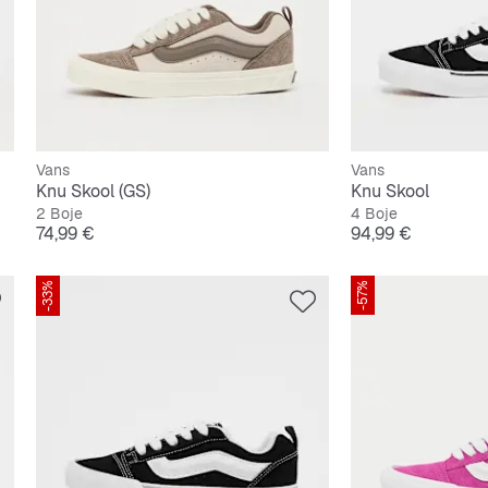
Vans
Vans
Knu Skool (GS)
Knu Skool
2 Boje
4 Boje
Cijena
Cijena
74,99 €
94,99 €
-33%
-57%