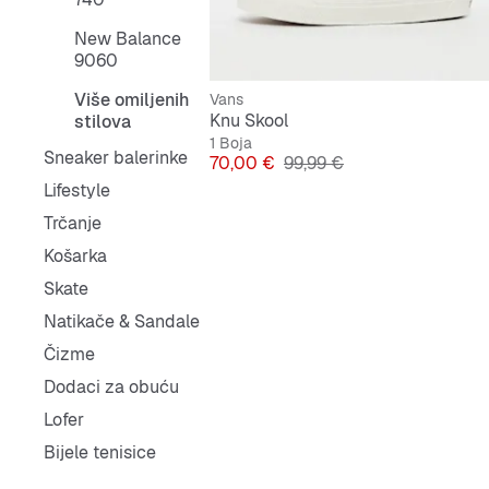
New Balance
9060
Više omiljenih
Vans
Knu Skool
stilova
1 Boja
Sneaker balerinke
Cijena
Originalna cijena
70,00 €
99,99 €
Lifestyle
Trčanje
Košarka
Skate
Natikače & Sandale
Čizme
Dodaci za obuću
Lofer
Bijele tenisice