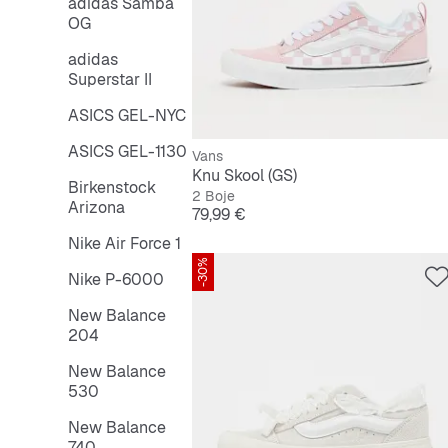
adidas Samba
OG
adidas
Superstar II
ASICS GEL-NYC
ASICS GEL-1130
Vans
Knu Skool (GS)
Birkenstock
2 Boje
Arizona
Cijena
79,99 €
Nike Air Force 1
-30%
Nike P-6000
New Balance
204
New Balance
530
New Balance
740