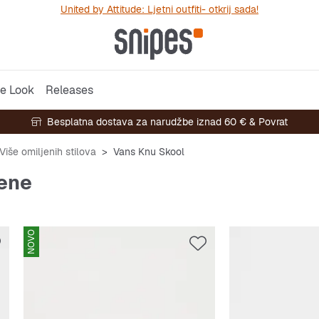
United by Attitude: Ljetni outfiti- otkrij sada!
e Look
Releases
Besplatna dostava za narudžbe iznad 60 € & Povrat
Više omiljenih stilova
Vans Knu Skool
žene
NOVO