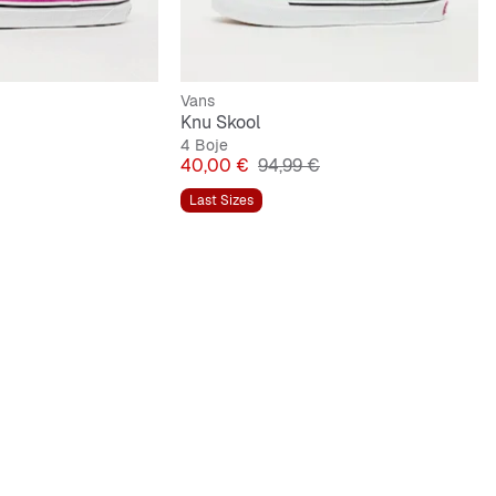
Vans
Knu Skool
4 Boje
lna cijena
Cijena
Originalna cijena
40,00 €
94,99 €
Last Sizes