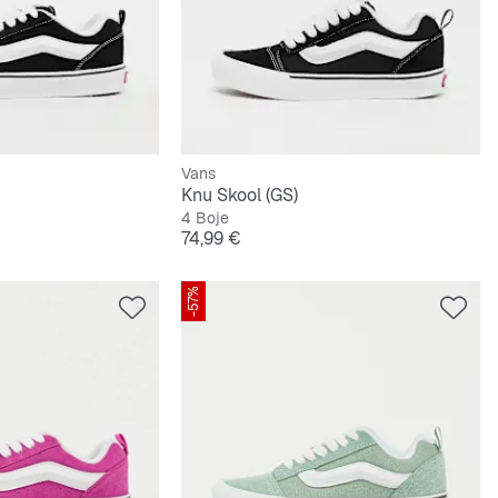
Vans
Knu Skool (GS)
4 Boje
Cijena
74,99 €
-57%