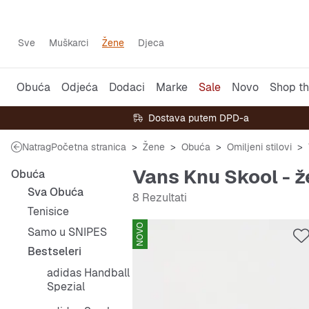
Sve
Muškarci
Žene
Djeca
Obuća
Odjeća
Dodaci
Marke
Sale
Novo
Shop th
Dostava putem DPD-a
Natrag
Početna stranica
Žene
Obuća
Omiljeni stilovi
Vans Knu Skool - 
Obuća
Sva Obuća
8 Rezultati
Tenisice
NOVO
Samo u SNIPES
Bestseleri
adidas Handball
Spezial