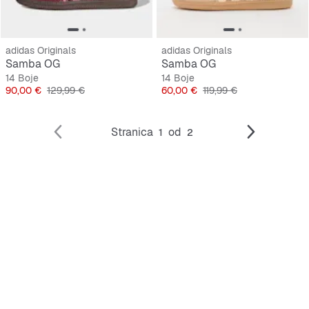
adidas Originals
adidas Originals
Samba OG
Samba OG
14 Boje
14 Boje
Cijena
Originalna cijena
Cijena
Originalna cijena
90,00 €
129,99 €
60,00 €
119,99 €
Stranica
od
1
2