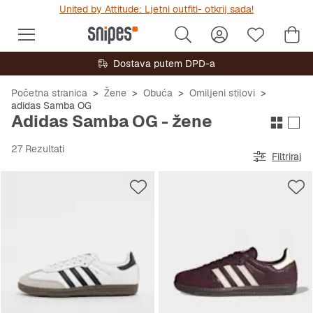
United by Attitude: Ljetni outfiti- otkrij sada!
Dostava putem DPD-a
Početna stranica
Žene
Obuća
Omiljeni stilovi
adidas Samba OG
Adidas Samba OG - žene
27 Rezultati
Filtriraj