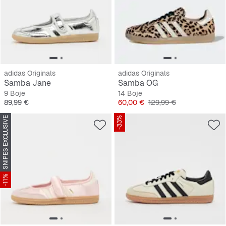
adidas Originals
adidas Originals
Samba Jane
Samba OG
9 Boje
14 Boje
Cijena
Cijena
Originalna cijena
89,99 €
60,00 €
129,99 €
SNIPES EXCLUSIVE
-33%
-11%