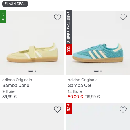
FLASH DEAL
NOVO
SNIPES EXCLUSIVE
-33%
adidas Originals
adidas Originals
Samba Jane
Samba OG
9 Boje
14 Boje
Cijena
Cijena
Originalna cijena
89,99 €
80,00 €
119,99 €
-53%