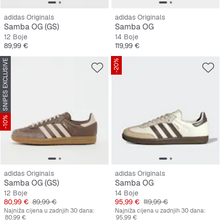
adidas Originals
adidas Originals
Samba OG (GS)
Samba OG
12 Boje
14 Boje
Cijena
Cijena
89,99 €
119,99 €
SNIPES EXCLUSIVE
-20%
-10%
adidas Originals
adidas Originals
Samba OG (GS)
Samba OG
12 Boje
14 Boje
Cijena
Originalna cijena
Cijena
Originalna cijena
80,99 €
89,99 €
95,99 €
119,99 €
Najniža cijena u zadnjih 30 dana:
Najniža cijena u zadnjih 30 dana:
80,99 €
95,99 €