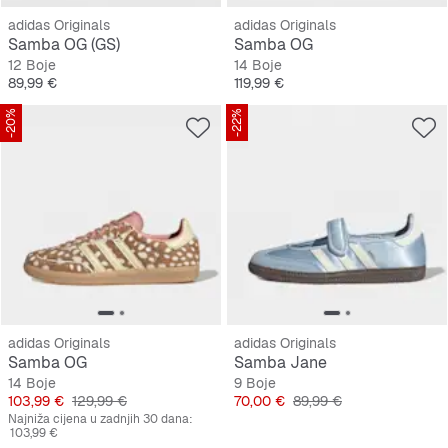
adidas Originals
adidas Originals
Samba OG (GS)
Samba OG
12 Boje
14 Boje
Cijena
Cijena
89,99 €
119,99 €
-20%
-22%
adidas Originals
adidas Originals
Samba OG
Samba Jane
14 Boje
9 Boje
Cijena
Originalna cijena
Cijena
Originalna cijena
103,99 €
129,99 €
70,00 €
89,99 €
Najniža cijena u zadnjih 30 dana:
103,99 €