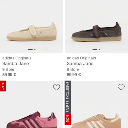
adidas Originals
adidas Originals
Samba Jane
Samba Jane
9 Boje
9 Boje
Cijena
Cijena
89,99 €
89,99 €
-30%
SNIPES EXCLUSIVE
-50%