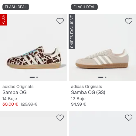
FLASH DEAL
FLASH DEAL
-53%
SNIPES EXCLUSIVE
adidas Originals
adidas Originals
Samba OG
Samba OG (GS)
14 Boje
12 Boje
Cijena
Originalna cijena
Cijena
60,00 €
129,99 €
94,99 €