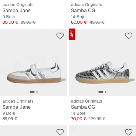
adidas Originals
adidas Originals
Samba Jane
Samba OG
9 Boje
14 Boje
Cijena
Originalna cijena
Cijena
Originalna cijena
80,00 €
89,99 €
80,00 €
119,99 €
-46%
adidas Originals
adidas Originals
Samba Jane
Samba OG
9 Boje
14 Boje
Cijena
Cijena
Originalna cijena
89,99 €
70,00 €
129,99 €