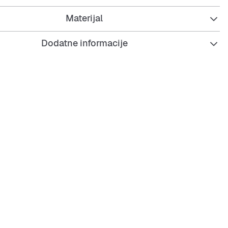
ojevito oblačenje ili samostalno nošenje. Regularni kroj
Materijal
st i lakoću kretanja, što ga čini svestranim komadom za
.
Dodatne informacije
h Originals ovim bezvremenskim komadom koji spaja
jn s klasičnim elementima. Uparite ga s omiljenim
li sportskim hlačama za potpuni izgled koji ostavlja dojam.
ular
i zatvarač cijelom duljinom, visoki izrez oko vrata