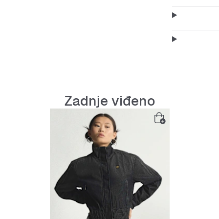
izborom za sl
pruža udobno
svaku priliku
Prigrlite du
moderni diza
trapericama i
Značajke:
Zadnje viđeno
Kroj reg
Patentn
Traper