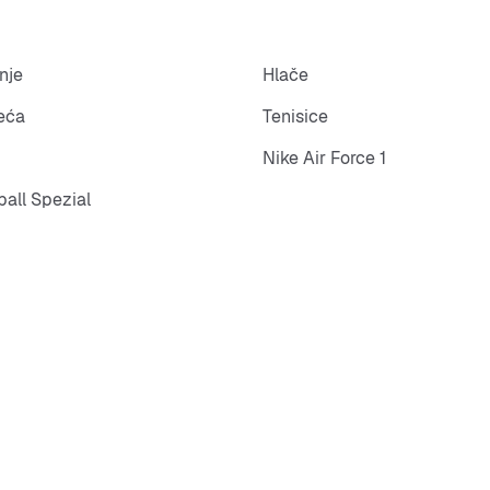
nje
Hlače
eća
Tenisice
Nike Air Force 1
all Spezial