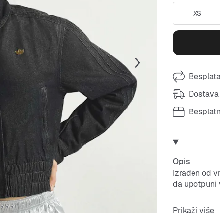
XS
Besplata
Dostava 
Besplat
Opis
Izrađen od vr
da upotpuni
Visoki izrez 
Prikaži više
elegantnu sil