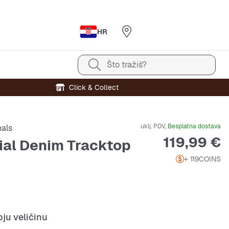
HR
Što tražiš?
Click & Collect
uklj. PDV,
Besplatna dostava
nals
Cijena
119,99 €
ial Denim Tracktop
+ 119
COINS
ju veličinu