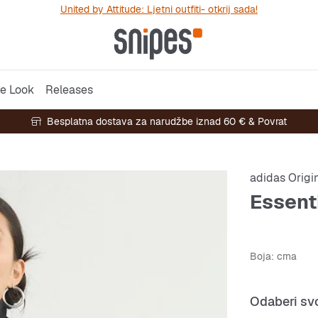
United by Attitude: Ljetni outfiti- otkrij sada!
e Look
Releases
Besplatna dostava za narudžbe iznad 60 € & Povrat
adidas Origi
Essent
Boja
: crna
Odaberi svo