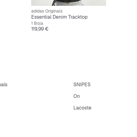
adidas Originals
Essential Denim Tracktop
1 Boja
Cijena
119,99 €
nals
SNIPES
On
Lacoste