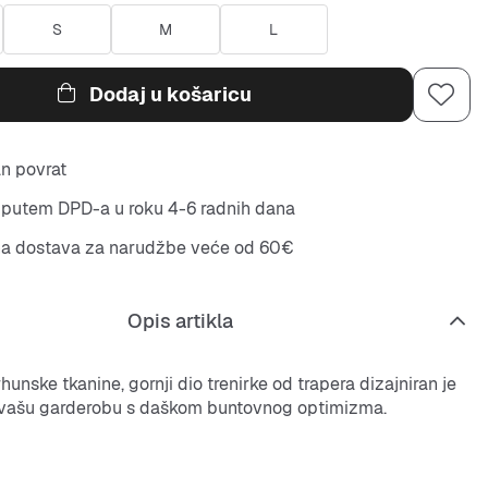
S
M
L
Dodaj u košaricu
n povrat
putem DPD-a u roku 4-6 radnih dana
na dostava za narudžbe veće od 60€
Opis artikla
hunske tkanine, gornji dio trenirke od trapera dizajniran je
 vašu garderobu s daškom buntovnog optimizma.
oko vrata i patentni zatvarač cijelom duljinom daju
uetu, što ovaj gornji dio trenirke
adidas
čini odličnim