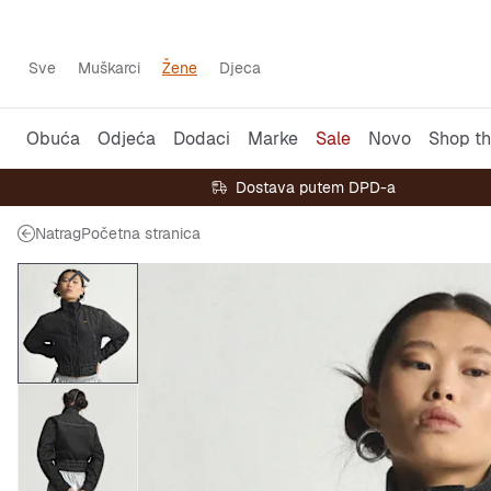
Sve
Muškarci
Žene
Djeca
Obuća
Odjeća
Dodaci
Marke
Sale
Novo
Shop th
Dostava putem DPD-a
Natrag
Početna stranica