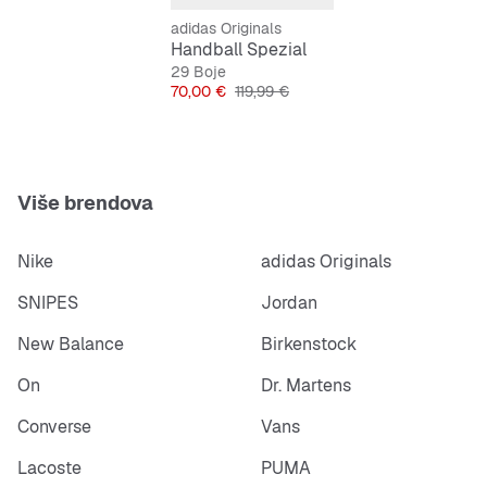
adidas Originals
Handball Spezial
29 Boje
Cijena
Originalna cijena
70,00 €
119,99 €
Više brendova
Nike
adidas Originals
SNIPES
Jordan
New Balance
Birkenstock
On
Dr. Martens
Converse
Vans
Lacoste
PUMA