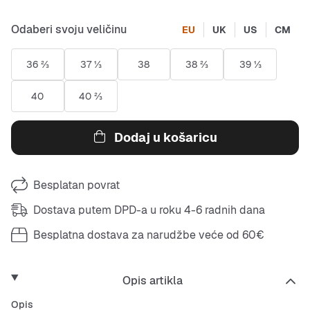
Odaberi svoju veličinu
EU
UK
US
CM
36 ⅔
37 ⅓
38
38 ⅔
39 ⅓
40
40 ⅔
Dodaj u košaricu
Besplatan povrat
Dostava putem DPD-a u roku 4-6 radnih dana
Besplatna dostava za narudžbe veće od 60€
Opis artikla
Opis