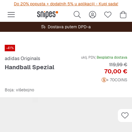
Do 20% popusta + dodatnih 5% u aplikaciji - Kupi sada!
Dostava putem DPD-a
-41%
uklj. PDV,
Besplatna dostava
adidas Originals
Originalna
119,99 €
Handball Spezial
Cijena
70,00 €
+ 70
COINS
Boja
: višebojno