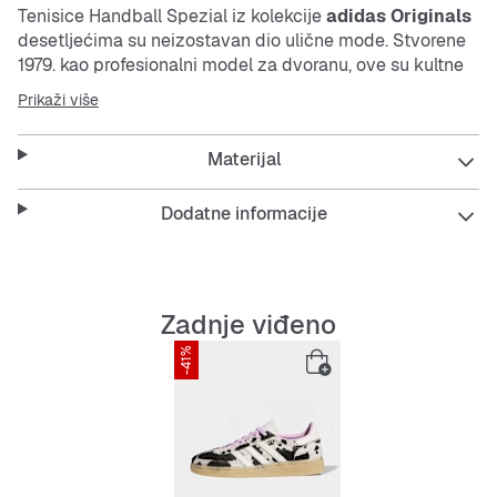
Tenisice Handball Spezial iz kolekcije
adidas Originals
desetljećima su neizostavan dio ulične mode. Stvorene
1979. kao profesionalni model za dvoranu, ove su kultne
tenisice sada osvježene svijetlom paletom za moderan
Prikaži više
stil.
Materijal
Izrađene od prekrasne mekane brušene kože, ove
tenisice spajaju bezvremenski dizajn sa svakodnevnom
udobnošću. Tri crte od brušene kože i prepoznatljivi
Dodatne informacije
detalji Spezial slave adidasovu baštinu s modernim
prizvukom.
Od opuštanja s prijateljima do isticanja na nekom
Zadnje viđeno
događaju, ove su tenisice vaš pravi izbor za ležerni stil.
-41%
Značajke:
Standardni kalup
Vezice