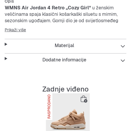
Opis
WMNS Air Jordan 4 Retro „Cozy Girl“
u ženskim
veličinama spaja klasični košarkaški siluetu s mirnim,
sezonskim ugođajem. Gornji dio je od svijetlosmeđeg
antilopa koji se proteže preko
mesh
dijelova do područja
Prikaži više
đona, dajući tenisici suptilan izgled čizme—savršeno za
hladnije mjesece. Ton-u-ton zemljani tonovi stvaraju
Materijal
nenametljiv stil, dok visokokvalitetni detalji poput užadi
za vezanje i udobnog podstavljenog ovratnika
naglašavaju udobnost. Tehnički, tenisica ostaje vjerna
Dodatne informacije
svom DNK: vidljive Air jedinice u srednjem i vanjskom
đonu pružaju poznatu udobnost i stabilnost, sve
umotano u klasični AJ4 dizajn. Model za one koji vole
suptilnost bez odricanja od stila i naslijeđa—ženstveni
Zadnje viđeno
zaokret s zrelijim izrazom.
RASPRODANO