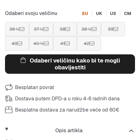
Odaberi svoju veličinu
EU
UK
US
CM
36 ½
37 ½
38
38 ½
39
40
40 ½
41
42
Odaberi veličinu kako bi te mogli
obavijestiti
Besplatan povrat
Dostava putem DPD-a u roku 4-6 radnih dana
Besplatna dostava za narudžbe veće od 60€
Opis artikla