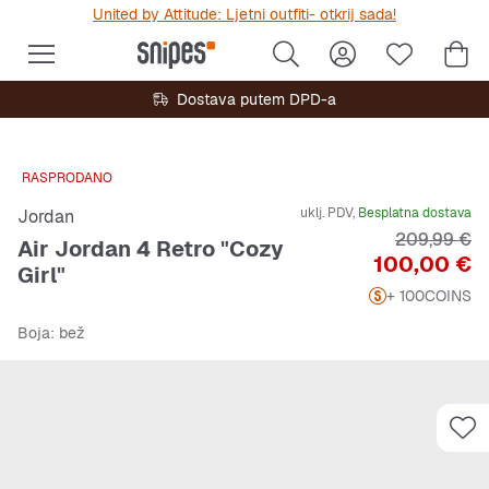
United by Attitude: Ljetni outfiti- otkrij sada!
Dostava putem DPD-a
RASPRODANO
uklj. PDV,
Besplatna dostava
Jordan
Originalna 
209,99 €
Air Jordan 4 Retro "Cozy
Cijena
100,00 €
Girl"
+ 100
COINS
Boja
: bež