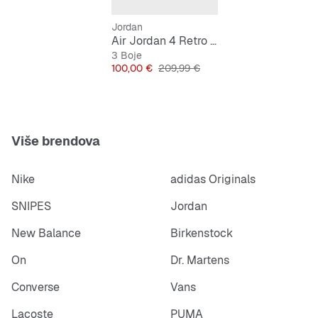
Jordan
Air Jordan 4 Retro "Cozy Girl"
3 Boje
Cijena
Originalna cijena
100,00 €
209,99 €
Više brendova
Nike
adidas Originals
SNIPES
Jordan
New Balance
Birkenstock
On
Dr. Martens
Converse
Vans
Lacoste
PUMA