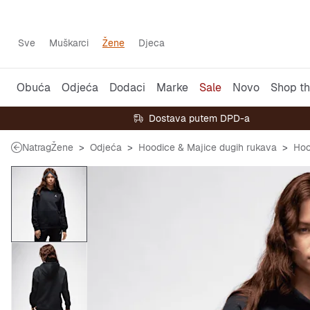
Sve
Muškarci
Žene
Djeca
Obuća
Odjeća
Dodaci
Marke
Sale
Novo
Shop th
Dostava putem DPD-a
Natrag
Žene
Odjeća
Hoodice & Majice dugih rukava
Hoo