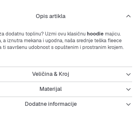
Opis artikla
 za dodatnu toplinu? Uzmi ovu klasičnu
hoodie
majicu.
a, a iznutra mekana i ugodna, naša srednje teška
fleece
a ti savršenu udobnost s opuštenim i prostranim krojem.
svaki dan kad želiš ostati topao i udoban, bilo da si vani ili
nostavna, ali s detaljima koji daju poseban izgled.
Veličina & Kroj
Materijal
Dodatne informacije
uk, 20% poliester za tijelo
amuk u podstavi kapuljače
 rukavi i rub za bolje prianjanje