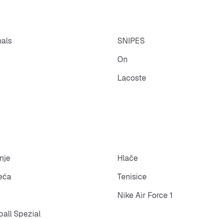
nals
SNIPES
On
Lacoste
nje
Hlače
eća
Tenisice
Nike Air Force 1
all Spezial