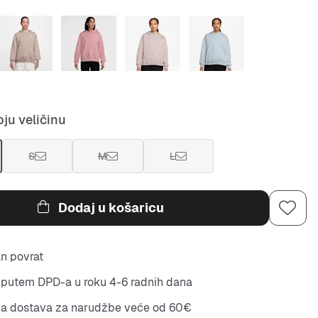
ju veličinu
S
M
L
Dodaj u košaricu
n povrat
putem DPD-a u roku 4-6 radnih dana
na dostava za narudžbe veće od 60€