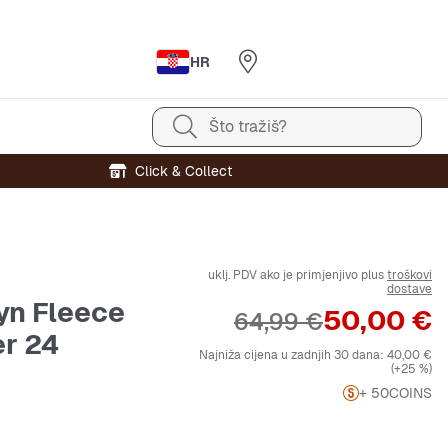
HR
Što tražiš?
Click & Collect
uklj. PDV ako je primjenjivo plus
troškovi
dostave
yn Fleece
Cijena
50,00 €
Originalna cijena
64,99 €
er 24
Najniža cijena u zadnjih 30 dana:
40,00 €
(+25 %)
+ 50
COINS