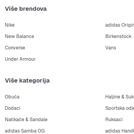
Više brendova
Nike
adidas Origi
New Balance
Birkenstock
Converse
Vans
Under Armour
Više kategorija
Obuća
Haljine & Suk
Dodaci
Sportska odj
Natikače & Sandale
Ruksaci
adidas Samba OG
adidas Handb