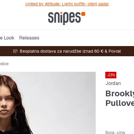
United by Attitude: Ljetni outfiti- otkrij sada!
e Look
Releases
Besplatna dostava za narudžbe iznad 60 € & Povrat
dice
-23%
Jordan
Brookl
Pullov
Boja
: crna