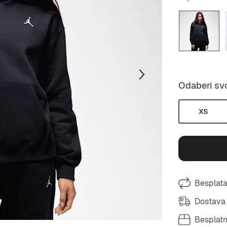
Odaberi svo
XS
Besplata
Dostava 
Besplat