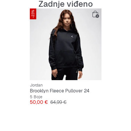
Zadnje viđeno
Prednji
-23%
Izveza
Praktičn
Uvezen
Jordan
Brooklyn Fleece Pullover 24
5 Boje
Cijena
Originalna cijena
50,00 €
64,99 €