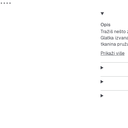
Opis
Tražiš nešto
Glatka izvan
tkanina pruž
Prikaži više
Idealna je za 
kod kuće. Jed
Features:
80% pam
100% p
Rebrasti