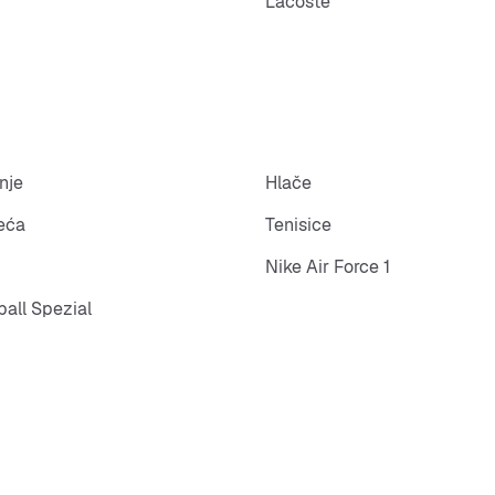
Lacoste
nje
Hlače
eća
Tenisice
Nike Air Force 1
all Spezial