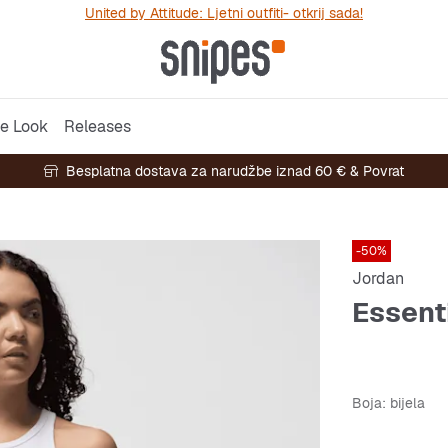
United by Attitude: Ljetni outfiti- otkrij sada!
e Look
Releases
Besplatna dostava za narudžbe iznad 60 € & Povrat
-50%
Jordan
Essent
Boja
: bijela