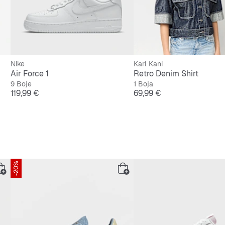
Nike
Karl Kani
Air Force 1
Retro Denim Shirt
9 Boje
1 Boja
Cijena
Cijena
119,99 €
69,99 €
-20%