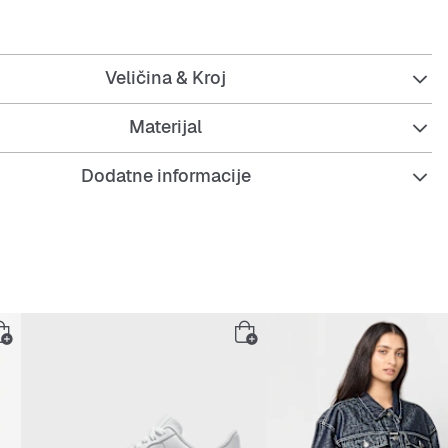
že tvoj stil na višu razinu.
 za tople dane kad želiš ostati ugodan i izgledati odlično,
li kod prijatelja.
Veličina & Kroj
Materijal
j za svjež izgled.
 izrez za maksimalnu udobnost.
Dodatne informacije
n materijal koji te hladi.
an i izdržljiv – spreman za svaku avanturu.