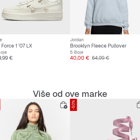
e
Jordan
 Force 1 '07 LX
Brooklyn Fleece Pullover
Boje
5 Boje
jena
Cijena
Originalna cijena
9,99 €
40,00 €
64,99 €
Više od ove marke
-50%