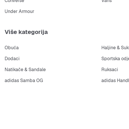
Converse
Vans
Under Armour
Više kategorija
Obuća
Haljine & Suk
Dodaci
Sportska odj
Natikače & Sandale
Ruksaci
adidas Samba OG
adidas Handb