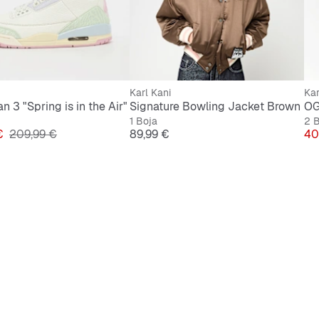
Karl Kani
Kar
n 3 "Spring is in the Air"
Signature Bowling Jacket Brown
1 Boja
2 
Originalna cijena
Cijena
Ci
€
209,99 €
89,99 €
40