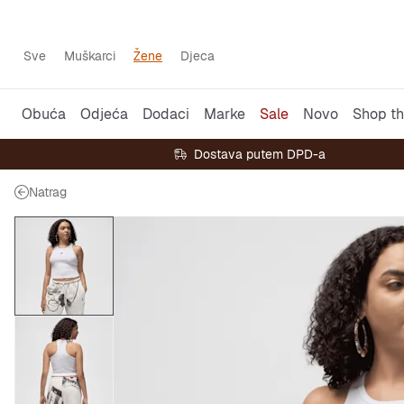
Sve
Muškarci
Žene
Djeca
Obuća
Odjeća
Dodaci
Marke
Sale
Novo
Shop th
Dostava putem DPD-a
Natrag