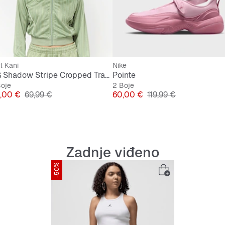
l Kani
Nike
OG Shadow Stripe Cropped Trackjacket
Pointe
Boje
2 Boje
jena
Originalna cijena
Cijena
Originalna cijena
,00 €
69,99 €
60,00 €
119,99 €
Zadnje viđeno
-50%