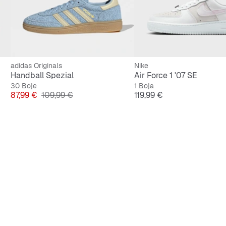
adidas Originals
Nike
Handball Spezial
Air Force 1 '07 SE
30 Boje
1 Boja
Cijena
Originalna cijena
Cijena
87,99 €
109,99 €
119,99 €