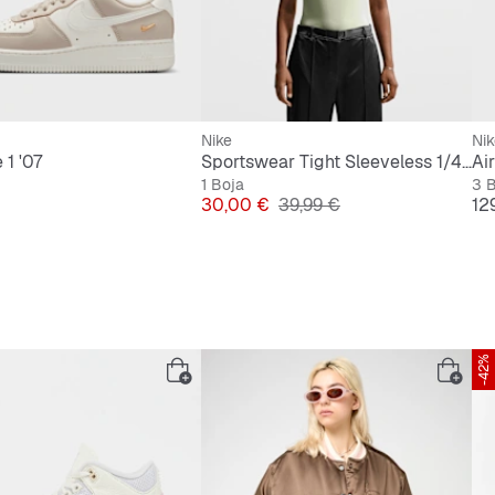
Nike
Nik
 1 '07
Sportswear Tight Sleeveless 1/4-Zip Top
Air
1 Boja
3 
Cijena
Originalna cijena
Ci
30,00 €
39,99 €
12
-42%