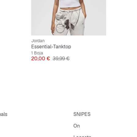
Jordan
Essential-Tanktop
1 Boja
Cijena
Originalna cijena
20,00 €
39,99 €
nals
SNIPES
On