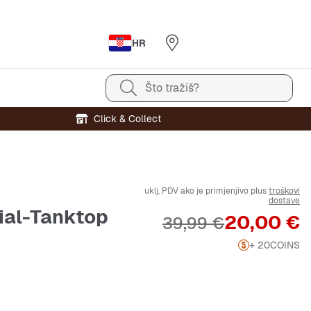
HR
Što tražiš?
Click & Collect
uklj. PDV ako je primjenjivo plus
troškovi
dostave
ial-Tanktop
Cijena
20,00 €
Originalna cijena
39,99 €
+ 20
COINS