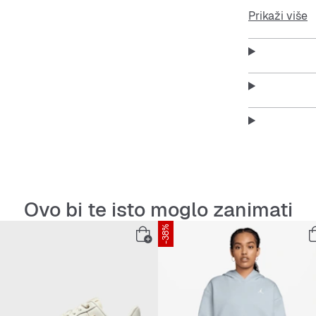
bez rukava di
Prikaži više
Idealan izbor
bilo na ulici i
Features:
Uski kro
Okrugli
Prozrača
Elastič
Ovo bi te isto moglo zanimati
-38%