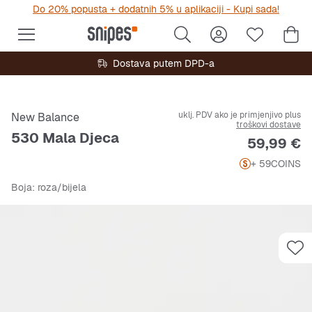
Do 20% popusta + dodatnih 5% u aplikaciji - Kupi sada!
Dostava putem DPD-a
uklj. PDV ako je primjenjivo plus
New Balance
troškovi dostave
530 Mala Djeca
Cijena
59,99 €
+ 59
COINS
Boja
: roza/bijela