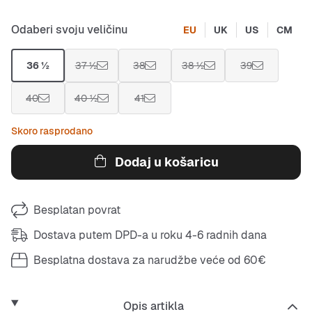
Odaberi svoju veličinu
EU
UK
US
CM
36 ½
37 ½
38
38 ½
39
40
40 ½
41
Skoro rasprodano
Dodaj u košaricu
Besplatan povrat
Dostava putem DPD-a u roku 4-6 radnih dana
Besplatna dostava za narudžbe veće od 60€
Opis artikla