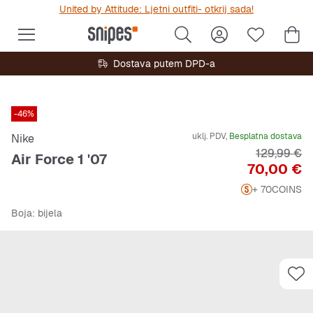
United by Attitude: Ljetni outfiti- otkrij sada!
Dostava putem DPD-a
-46%
uklj. PDV,
Besplatna dostava
Nike
Originalna 
129,99 €
Air Force 1 '07
Cijena
70,00 €
+ 70
COINS
Boja
: bijela