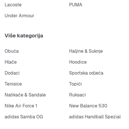
Perforirani prednji dio za bolju prozračnost
Lacoste
PUMA
Under Armour
Udobni ojačani rub oko gležnja
Izdržljivi gumeni potplat s klasičnim Pivot krug
Više kategorija
profilom
Boje: White / Metallic Silver / Pure Platinum
Obuća
Haljine & Suknje
Hlače
Hoodice
Dodaci
Sportska odjeća
Tenisice
Topići
Natikače & Sandale
Ruksaci
Nike Air Force 1
New Balance 530
adidas Samba OG
adidas Handball Spezial