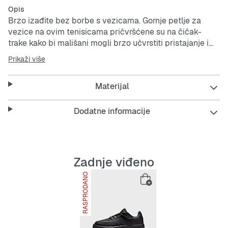
Opis
Brzo izađite bez borbe s vezicama. Gornje petlje za
vezice na ovim tenisicama pričvršćene su na čičak-
trake kako bi mališani mogli brzo učvrstiti pristajanje i
pritom uživati u tradicionalnom izgledu modela AF1.
Prikaži više
Naše korisne značajke Nike EasyOn potiču djecu na
Materijal
samostalnost prilikom obuvanja kako bi se mogli
usredotočiti na ono što je najvažnije, a to je igra.
Elastične vezice i čičak-traka olakšavaju obuvanje i
Dodatne informacije
izuvanje tenisice.
Prirodna i sintetička kože nude izdržljivost i strukturu.
Mekana pjena u srednjem potplatu pruža ojastučenje pri
svakom koraku.
Zadnje viđeno
Gumeni vanjski potplat osigurava izdržljivu trakciju s
RASPRODANO
kružnim uzorkom gaznoga sloja koji je izvorno dizajniran
kako bi košarkašima olakšao pivotiranje na terenu.