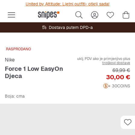
United by Attitude: Ljetni outfiti- otkrij sada!
Dostava putem DPD-a
RASPRODANO
uklj. PDV ako je primjenjivo plus
Nike
troškovi dostave
Force 1 Low EasyOn
Originalna
69,99 €
Djeca
Cijena
30,00 €
+ 30
COINS
Boja
: crna