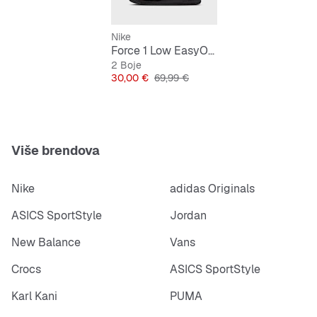
Nike
Force 1 Low EasyOn Djeca
2 Boje
Cijena
Originalna cijena
30,00 €
69,99 €
Više brendova
Nike
adidas Originals
ASICS SportStyle
Jordan
New Balance
Vans
Crocs
ASICS SportStyle
Karl Kani
PUMA