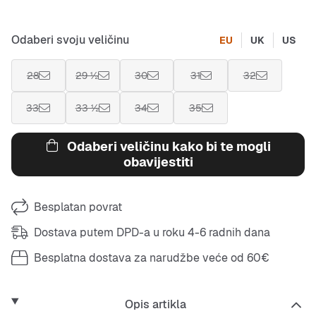
Odaberi svoju veličinu
EU
UK
US
28
29 ½
30
31
32
33
33 ½
34
35
Odaberi veličinu kako bi te mogli
obavijestiti
Besplatan povrat
Dostava putem DPD-a u roku 4-6 radnih dana
Besplatna dostava za narudžbe veće od 60€
Opis artikla