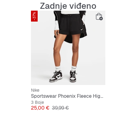
Zadnje viđeno
-37%
Nike
Sportswear Phoenix Fleece High-Rise Shorts
3 Boje
Cijena
Originalna cijena
25,00 €
39,99 €