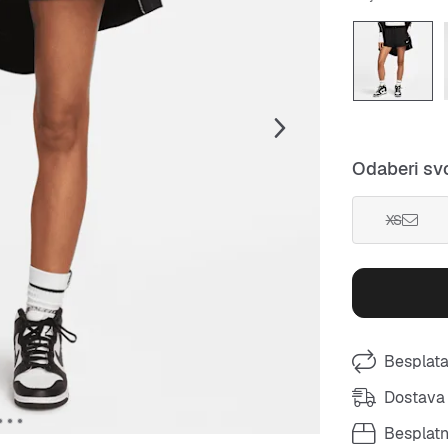
Odaberi svo
XS
Besplata
Dostava 
Besplat