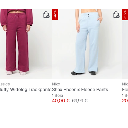
-42%
-55%
ssics
Nike
Nik
luffy Wideleg Trackpants
Shox Phoenix Fleece Pants
Fl
1 Boja
1 B
Cijena
Originalna cijena
Ci
40,00 €
69,99 €
20