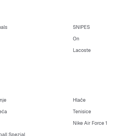
nals
SNIPES
On
Lacoste
nje
Hlače
eća
Tenisice
Nike Air Force 1
all Spezial