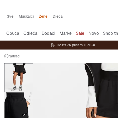
Sve
Muškarci
Žene
Djeca
Obuća
Odjeća
Dodaci
Marke
Sale
Novo
Shop th
Dostava putem DPD-a
Natrag