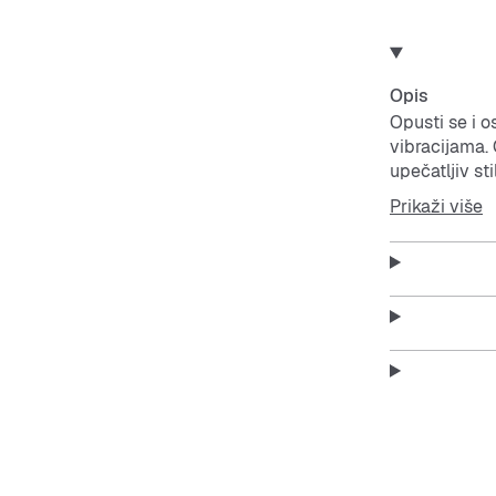
Opis
Opusti se i o
vibracijama.
upečatljiv st
produženog re
Prikaži više
Flis je super
topao i udob
Produženi reb
strukturu.
Džepovi su sa
ruke.
Features: