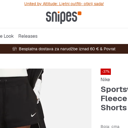
United by Attitude: Ljetni outfiti- otkrij sada!
e Look
Releases
Besplatna dostava za narudžbe iznad 60 € & Povrat
-37%
Nike
Sports
Fleece
Shorts
Boja
: crna