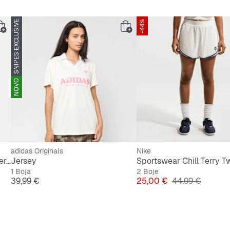
SNIPES EXCLUSIVE
-44%
NOVO
adidas Originals
Nike
Sportswear Loose Lace Polo Jersey Top
Jersey
Sportswear Chill Terry Tw
1 Boja
2 Boje
Cijena
Cijena
Originalna cije
39,99 €
25,00 €
44,99 €