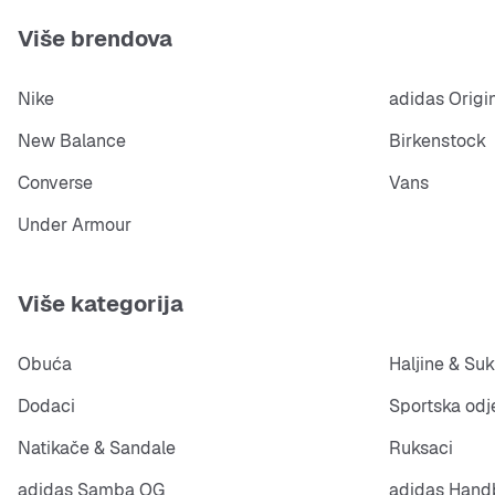
Više brendova
Nike
adidas Origi
New Balance
Birkenstock
Converse
Vans
Under Armour
Više kategorija
Obuća
Haljine & Suk
Dodaci
Sportska odj
Natikače & Sandale
Ruksaci
adidas Samba OG
adidas Handb