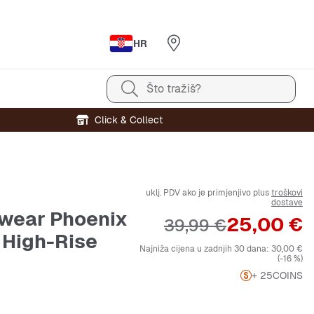
HR
Što tražiš?
Click & Collect
uklj. PDV ako je primjenjivo plus
troškovi
dostave
wear Phoenix
Cijena
25,00 €
Originalna cijena
39,99 €
 High-Rise
Najniža cijena u zadnjih 30 dana:
30,00 €
(-16 %)
+ 25
COINS