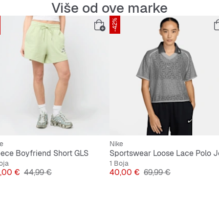
Više od ove marke
-42%
e
Nike
eece Boyfriend Short GLS
oja
1 Boja
jena
Originalna cijena
Cijena
Originalna cijena
,00 €
44,99 €
40,00 €
69,99 €