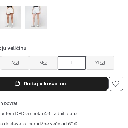
ju veličinu
S
M
L
XL
Dodaj u košaricu
n povrat
putem DPD-a u roku 4-6 radnih dana
na dostava za narudžbe veće od 60€