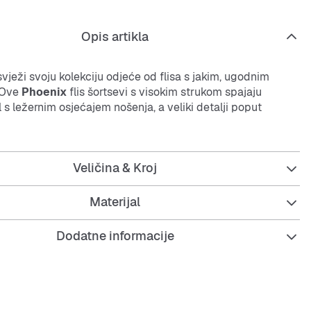
Opis artikla
svježi svoju kolekciju odjeće od flisa s jakim, ugodnim
 Ove
Phoenix
flis šortsevi s visokim strukom spajaju
il s ležernim osjećajem nošenja, a veliki detalji poput
brastog materijala i vezica stvaraju upečatljiv izgled.
 mekan i pruža lagan, pahuljast osjećaj, tako da ostaješ
Veličina & Kroj
an.
rasti materijal na struku i rubu daje dodatnu udobnost i
Materijal
vršeni za brzo spremanje ključeva i mobitela, a griju ti
Dodatne informacije