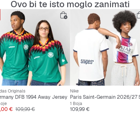
Ovo bi te isto moglo zanimati
Tijelo:
/ 3% el
Bočni 
Izveza
Uvezane
Moguće 
das Originals
Nike
Uvezen
rmany DFB 1994 Away Jersey
Boje
1 Boja
jena
Originalna cijena
Cijena
,00 €
109,99 €
109,99 €