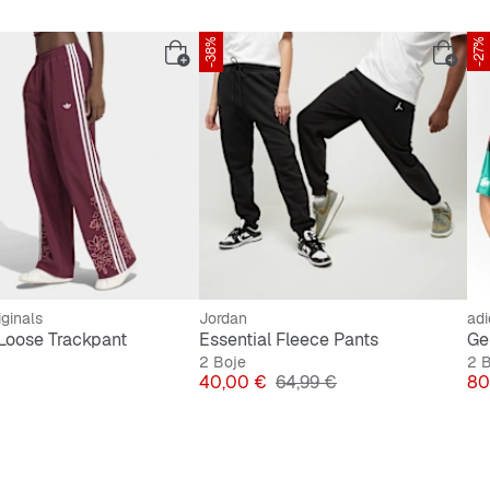
-38%
-27%
iginals
Jordan
adi
 Loose Trackpant
Essential Fleece Pants
Ge
2 Boje
2 
Cijena
Originalna cijena
Ci
40,00 €
64,99 €
80