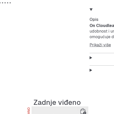
Opis
On
Cloudlea
udobnost i un
omogućuje do
pokreta.
Prikaži više
Ova tenisica 
pružajući ti 
Features:
Unutarn
Zadnje viđeno
Fleksibi