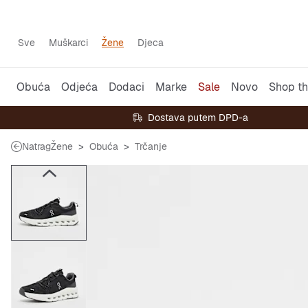
Sve
Muškarci
Žene
Djeca
Obuća
Odjeća
Dodaci
Marke
Sale
Novo
Shop th
Dostava putem DPD-a
Natrag
Žene
Obuća
Trčanje