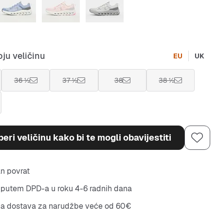
ju veličinu
EU
UK
36 ½
37 ½
38
38 ½
eri veličinu kako bi te mogli obavijestiti
n povrat
putem DPD-a u roku 4-6 radnih dana
na dostava za narudžbe veće od 60€