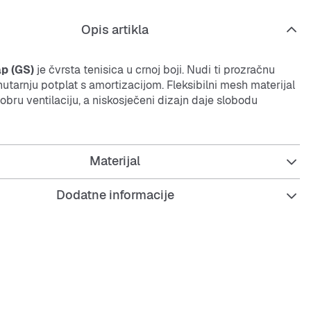
Opis artikla
p (GS)
je čvrsta tenisica u crnoj boji. Nudi ti prozračnu
utarnju potplat s amortizacijom. Fleksibilni
mesh
materijal
bru ventilaciju, a niskosječeni dizajn daje slobodu
je savršena za svakodnevno nošenje i aktivan stil života,
Materijal
udobnost i sigurnost u svakom koraku.
Dodatne informacije
ji potplat koji diše i ublažava udarce
lni, otporni i izdržljivi vanjski potplat