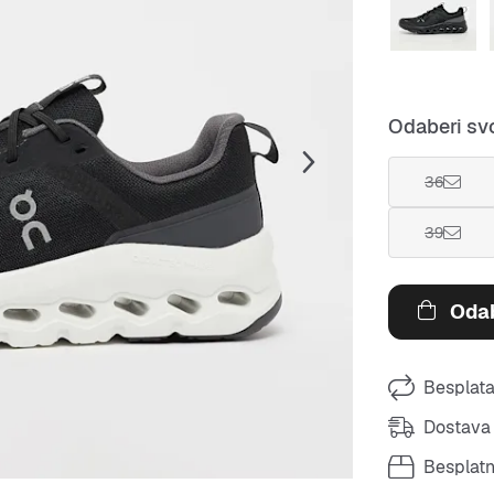
Odaberi svo
36
39
Odab
Besplata
Dostava 
Besplat