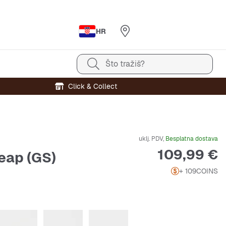
HR
Što tražiš?
Click & Collect
uklj. PDV,
Besplatna dostava
Cijena
109,99 €
eap (GS)
+ 109
COINS