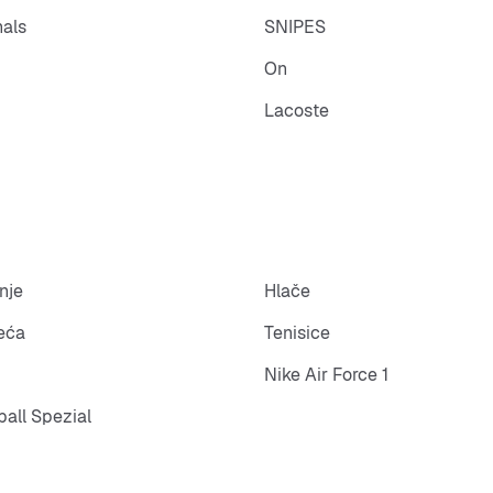
nals
SNIPES
On
Lacoste
nje
Hlače
eća
Tenisice
Nike Air Force 1
all Spezial