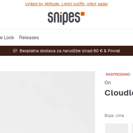
United by Attitude: Ljetni outfiti- otkrij sada!
e Look
Releases
Besplatna dostava za narudžbe iznad 60 € & Povrat
RASPRODANO
On
Cloudl
Boja
: crna