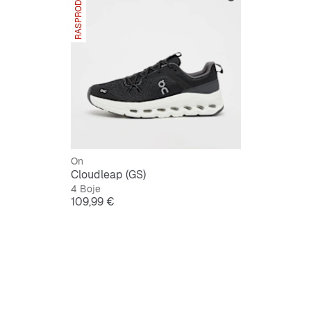
RASPRODANO
Protukl
Lagan
Niskosj
On
Cloudleap (GS)
4 Boje
Cijena
109,99 €