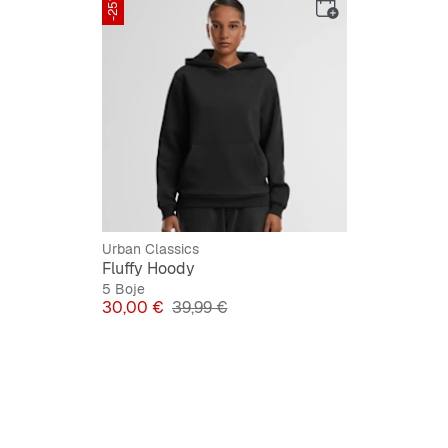
-25%
Urban Classics
Fluffy Hoody
5 Boje
Cijena
Originalna cijena
30,00 €
39,99 €