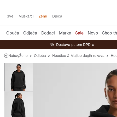
Sve
Muškarci
Žene
Djeca
Obuća
Odjeća
Dodaci
Marke
Sale
Novo
Shop th
Dostava putem DPD-a
Natrag
Žene
Odjeća
Hoodice & Majice dugih rukava
Hoo