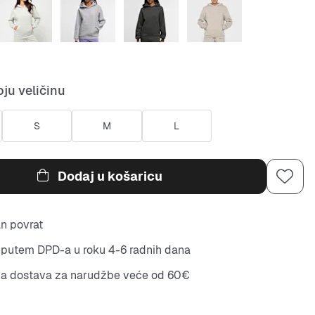
ju veličinu
S
M
L
Dodaj u košaricu
n povrat
putem DPD-a u roku 4-6 radnih dana
na dostava za narudžbe veće od 60€