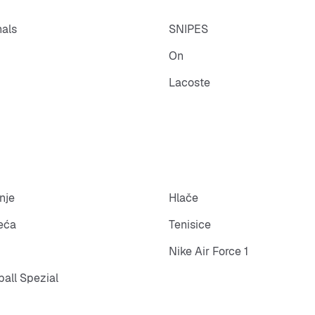
nals
SNIPES
On
Lacoste
nje
Hlače
eća
Tenisice
Nike Air Force 1
all Spezial