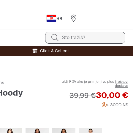
HR
Što tražiš?
Click & Collect
uklj. PDV ako je primjenjivo plus
troškovi
cs
dostave
 Hoody
Cijena
30,00 €
Originalna cijena
39,99 €
+ 30
COINS