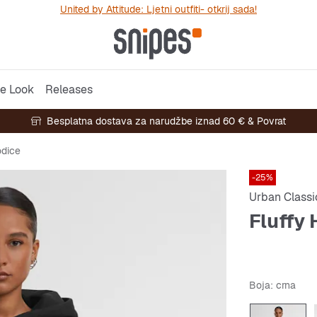
United by Attitude: Ljetni outfiti- otkrij sada!
e Look
Releases
Besplatna dostava za narudžbe iznad 60 € & Povrat
dice
-25%
Urban Classi
Fluffy
Boja
: crna