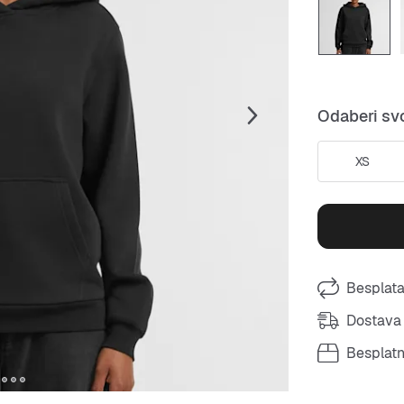
Odaberi svo
XS
Besplata
Dostava 
Besplat