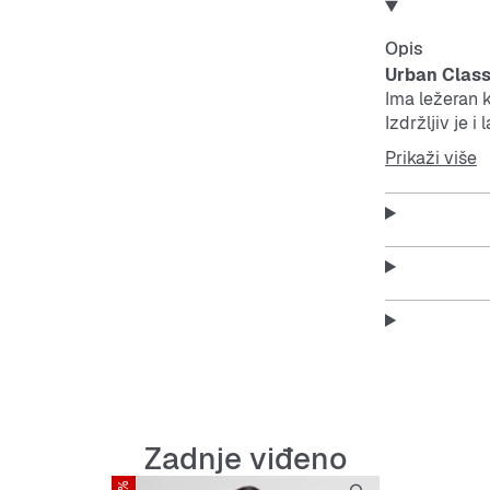
Opis
Urban Class
Ima ležeran k
Izdržljiv je 
Prikaži više
Features:
Loose F
Meki, to
Dugi ru
Praktič
Zadnje viđeno
Crna bo