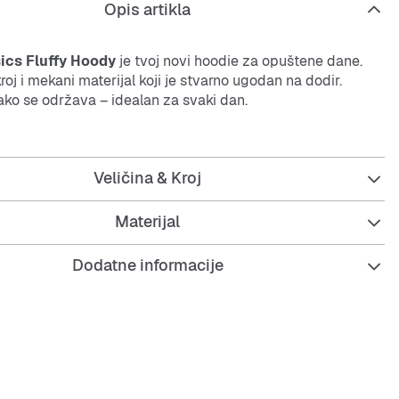
Opis artikla
ics Fluffy Hoody
je tvoj novi hoodie za opuštene dane.
roj i mekani materijal koji je stvarno ugodan na dodir.
i lako se održava – idealan za svaki dan.
Veličina & Kroj
Materijal
it za opušteni izgled
Dodatne informacije
pli materijal
kavi s elastičnim manšetama
ni kangaroo džep
ja za jednostavno kombiniranje