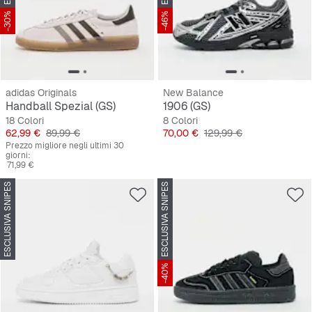
-30%
-46%
adidas Originals
New Balance
Handball Spezial (GS)
1906 (GS)
18 Colori
8 Colori
Prezzo
Prezzo originale
Prezzo
Prezzo originale
62,99 €
89,99 €
70,00 €
129,99 €
Prezzo migliore negli ultimi 30
giorni:
71,99 €
ESCLUSIVA SNIPES
ESCLUSIVA SNIPES
-40%