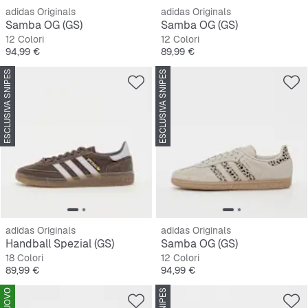
adidas Originals
adidas Originals
Samba OG (GS)
Samba OG (GS)
12 Colori
12 Colori
Prezzo
Prezzo
94,99 €
89,99 €
ESCLUSIVA SNIPES
ESCLUSIVA SNIPES
adidas Originals
adidas Originals
Handball Spezial (GS)
Samba OG (GS)
18 Colori
12 Colori
Prezzo
Prezzo
89,99 €
94,99 €
NUOVO