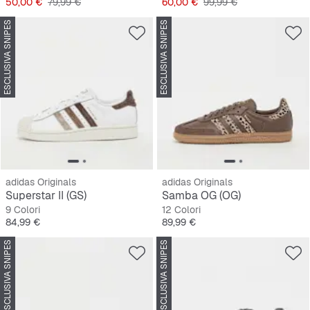
Prezzo
Prezzo originale
Prezzo
Prezzo originale
50,00 €
79,99 €
60,00 €
99,99 €
ESCLUSIVA SNIPES
ESCLUSIVA SNIPES
adidas Originals
adidas Originals
Superstar II (GS)
Samba OG (OG)
9 Colori
12 Colori
Prezzo
Prezzo
84,99 €
89,99 €
ESCLUSIVA SNIPES
ESCLUSIVA SNIPES