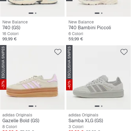
New Balance
New Balance
740 (GS)
740 Bambini Piccoli
16 Colori
6 Colori
Prezzo
Prezzo
99,99 €
59,99 €
ESCLUSIVA SNIPES
ESCLUSIVA SNIPES
-37%
-40%
adidas Originals
adidas Originals
Gazelle Bold (GS)
Samba XLG (GS)
8 Colori
3 Colori