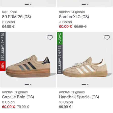
Karl Kani
adidas Originals
89 PRM`26 (GS)
Samba XLG (GS)
2 Colori
3 Colori
Prezzo
Prezzo
Prezzo originale
64,99 €
60,00 €
99,99 €
ESCLUSIVA SNIPES
NUOVO
ESCLUSIVA SNIPES
-25%
adidas Originals
adidas Originals
Gazelle Bold (GS)
Handball Spezial (GS)
8 Colori
18 Colori
Prezzo
Prezzo originale
Prezzo
60,00 €
79,99 €
99,99 €