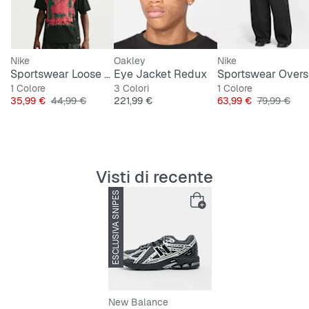
Taglio low-cut comodo
Nike
Oakley
Nike
Sportswear Loose Tee Good Vs Evil
Eye Jacket Redux
1 Colore
3 Colori
1 Colore
Prezzo
Prezzo originale
Prezzo
Prezzo
Prezzo orig
35,99 €
44,99 €
221,99 €
63,99 €
79,99 €
Visti di recente
ESCLUSIVA SNIPES
-46%
New Balance