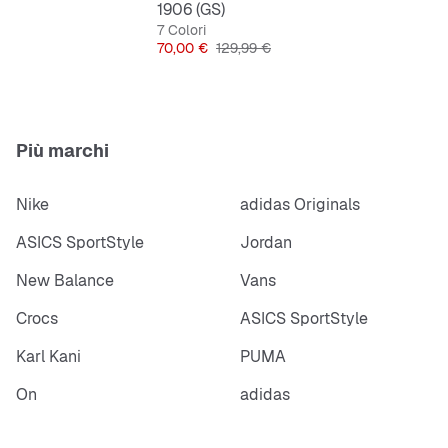
1906 (GS)
7 Colori
Prezzo
Prezzo originale
70,00 €
129,99 €
Più marchi
Nike
adidas Originals
ASICS SportStyle
Jordan
New Balance
Vans
Crocs
ASICS SportStyle
Karl Kani
PUMA
On
adidas