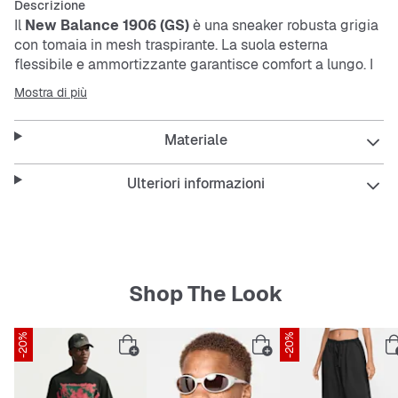
Descrizione
Il
New Balance 1906 (GS)
è una sneaker robusta grigia
con tomaia in
mesh
traspirante. La suola esterna
flessibile e ammortizzante garantisce comfort a lungo. I
lacci assicurano una calzata stabile, mentre il design
Mostra di più
low-cut offre uno stile casual.
Materiale
Caratteristiche:
Ulteriori informazioni
Tomaia in
mesh
traspirante
Suola esterna flessibile e resistente all’abrasione
Shop The Look
Ammortizzazione per un comfort extra
-20%
-20%
Robusto e durevole