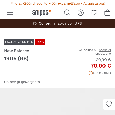
Fino al -20% di sconto + 5% extra nell’app - Acquista ora!
Consegna rapida con UPS
ESCLUSIVA SNIPES
-46%
IVA inclusa più
spese di
New Balance
spedizione
1906 (GS)
Prezzo ori
129,99 €
Prezzo
70,00 €
+ 70
COINS
Colore
: grigio/argento