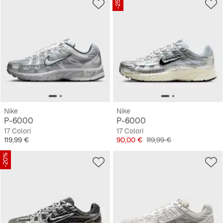
-25%
Nike
Nike
P-6000
P-6000
17 Colori
17 Colori
Prezzo
Prezzo
Prezzo originale
119,99 €
90,00 €
119,99 €
-20%