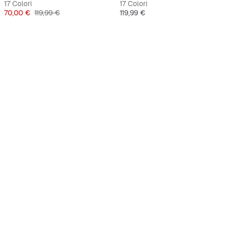
17 Colori
17 Colori
Prezzo
Prezzo originale
Prezzo
70,00 €
119,99 €
119,99 €