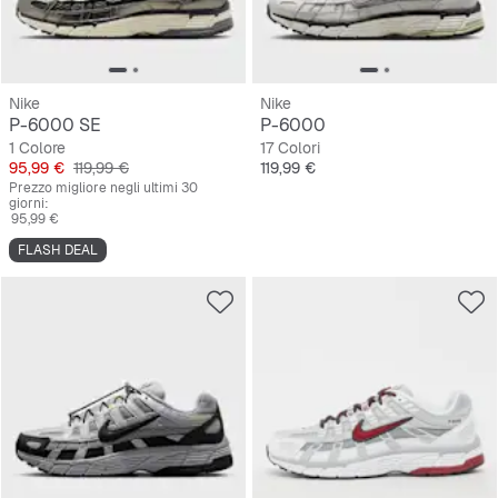
Nike
Nike
P-6000 SE
P-6000
1 Colore
17 Colori
Prezzo
Prezzo originale
Prezzo
95,99 €
119,99 €
119,99 €
Prezzo migliore negli ultimi 30
giorni:
95,99 €
FLASH DEAL