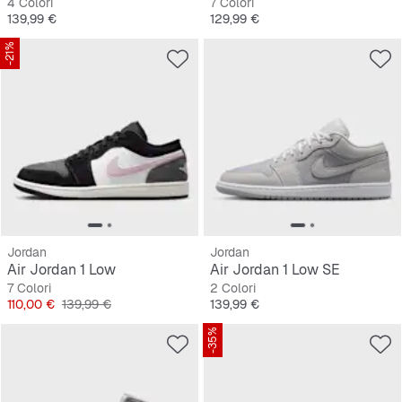
4 Colori
7 Colori
Prezzo
Prezzo
139,99 €
129,99 €
-21%
Jordan
Jordan
Air Jordan 1 Low
Air Jordan 1 Low SE
7 Colori
2 Colori
Prezzo
Prezzo originale
Prezzo
110,00 €
139,99 €
139,99 €
-35%