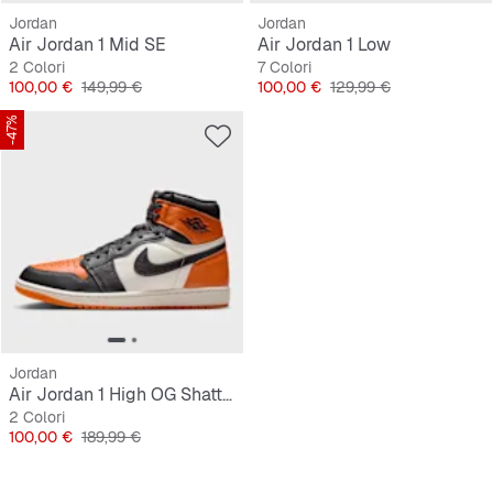
Jordan
Jordan
Air Jordan 1 Mid SE
Air Jordan 1 Low
2 Colori
7 Colori
Prezzo
Prezzo originale
Prezzo
Prezzo originale
100,00 €
149,99 €
100,00 €
129,99 €
-47%
Jordan
Air Jordan 1 High OG Shattered Backboard
2 Colori
Prezzo
Prezzo originale
100,00 €
189,99 €