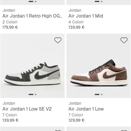
Jordan
Jordan
Air Jordan 1 Retro High OG "Love The Game"
Air Jordan 1 Mid
2 Colori
4 Colori
Prezzo
Prezzo
179,99 €
139,99 €
Jordan
Jordan
Air Jordan 1 Low SE V2
Air Jordan 1 Low
7 Colori
7 Colori
Prezzo
Prezzo
139,99 €
129,99 €