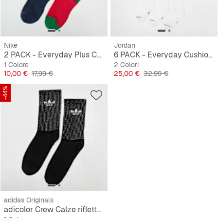
Nike
Jordan
2 PACK - Everyday Plus Cushioned Winter Wonderland Crew Socks
6 PACK - Everyday Cushioned Crew Socks
1 Colore
2 Colori
Prezzo
Prezzo originale
Prezzo
Prezzo originale
10,00 €
17,99 €
25,00 €
32,99 €
-44%
adidas Originals
adicolor Crew Calze riflettente (2 Pack)