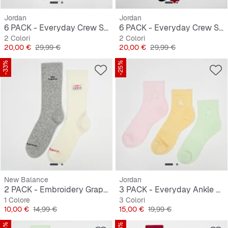
Jordan
Jordan
6 PACK - Everyday Crew Socks
6 PACK - Everyday Crew Socks
2 Colori
2 Colori
Prezzo
Prezzo originale
Prezzo
Prezzo originale
20,00 €
29,99 €
20,00 €
29,99 €
-33%
-25%
New Balance
Jordan
2 PACK - Embroidery Graphic Midcrew
3 PACK - Everyday Ankle Socks
1 Colore
3 Colori
Prezzo
Prezzo originale
Prezzo
Prezzo originale
10,00 €
14,99 €
15,00 €
19,99 €