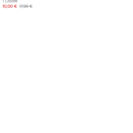
1 Colore
Prezzo
Prezzo originale
10,00 €
17,99 €