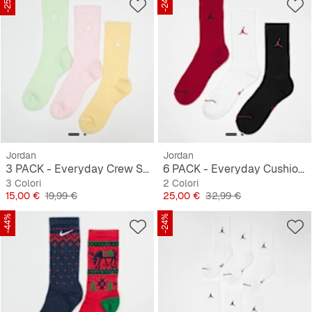
-25%
-24%
Jordan
Jordan
3 PACK - Everyday Crew Socks
6 PACK - Everyday Cushioned Crew Socks
3 Colori
2 Colori
Prezzo
Prezzo originale
Prezzo
Prezzo originale
15,00 €
19,99 €
25,00 €
32,99 €
-44%
-24%