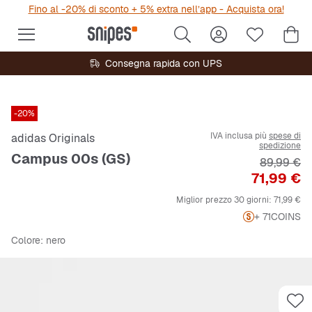
Fino al -20% di sconto + 5% extra nell’app - Acquista ora!
Consegna rapida con UPS
-20%
IVA inclusa più
spese di
adidas Originals
spedizione
Campus 00s (GS)
Prezzo ori
89,99 €
Prezzo
71,99 €
Miglior prezzo 30 giorni:
71,99 €
+ 71
COINS
Colore
: nero