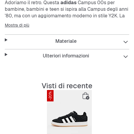
Adoriamo il retro. Questa
adidas
Campus 00s per
bambine, bambini e teen si ispira alla Campus degli anni
'80, ma con un aggiornamento moderno in stile Y2K. La
silhouette elegante e il mix di materiali danno un tocco
Mostra di più
fresco. Abbinala ai tuoi jeans preferiti e sei pronta a
partire.
Materiale
Caratteristiche:
Ulteriori informazioni
Vestibilità regolare
Visti di recente
-20%
Lacci
Parte superiore in pelle
Fodera in tessuto