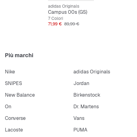
Suola esterna in gomma
adidas Originals
Campus 00s (GS)
7 Colori
Prezzo
Prezzo originale
71,99 €
89,99 €
Più marchi
Nike
adidas Originals
SNIPES
Jordan
New Balance
Birkenstock
On
Dr. Martens
Converse
Vans
Lacoste
PUMA