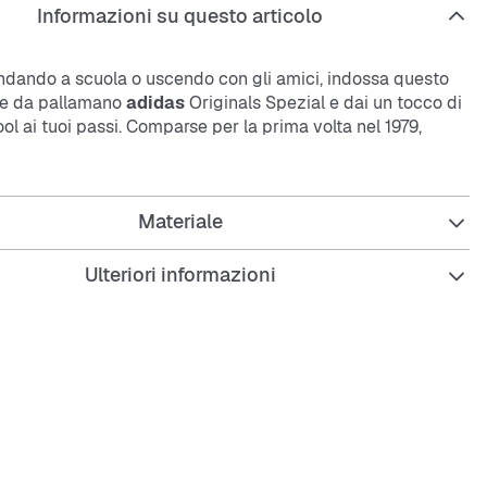
Informazioni su questo articolo
andando a scuola o uscendo con gli amici, indossa questo
pe da pallamano
adidas
Originals Spezial e dai un tocco di
ool ai tuoi passi. Comparse per la prima volta nel 1979,
 in versione junior fondono l'autentico stile degli anni '70
ità contemporanea. La tomaia in suede dalle tonalità vivaci
e scarpe un look energico, mentre la suola in gomma
Materiale
fre un ottimo grip per permetterti di andare con sicurezza
rti la giornata.
Ulteriori informazioni
ità regolare
a con lacci
in pelle e materiale sintetico
sintetica
in gomma