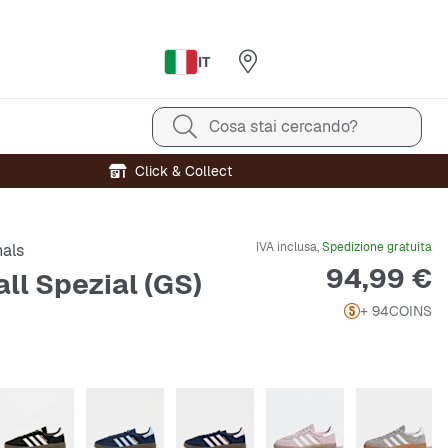
IT
Cosa stai cercando?
Click & Collect
IVA inclusa,
Spedizione gratuita
nals
Prezzo
94,99 €
ll Spezial (GS)
+ 94
COINS