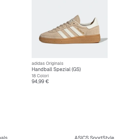
adidas Originals
Handball Spezial (GS)
18 Colori
Prezzo
94,99 €
nals
ASICS SportStyle