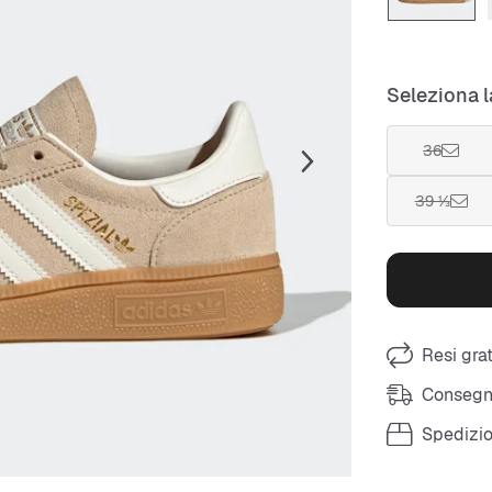
Seleziona l
36
39 ⅓
Resi grat
Consegna
Spedizio