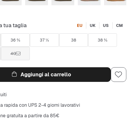
a tua taglia
EU
UK
US
CM
36 ⅔
37 ⅓
38
38 ⅔
40
Aggiungi al carrello
uiti
 rapida con UPS 2-4 giorni lavorativi
ne gratuita a partire da 85€