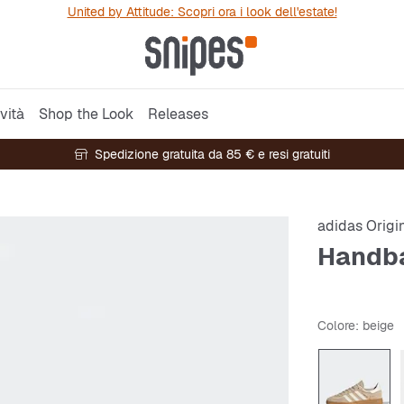
United by Attitude: Scopri ora i look dell'estate!
vità
Shop the Look
Releases
Spedizione gratuita da 85 € e resi gratuiti
adidas Origi
Handba
Colore
: beige