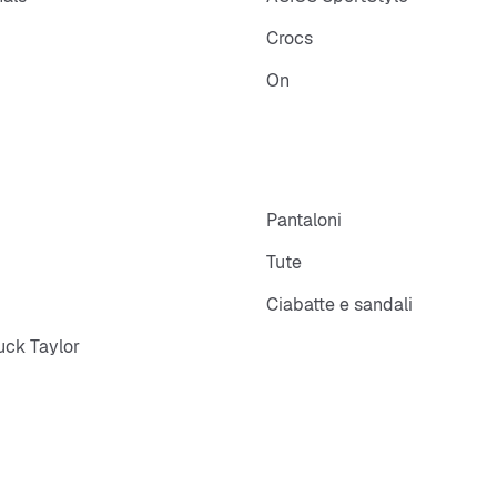
Crocs
On
p
Pantaloni
Tute
Ciabatte e sandali
ck Taylor