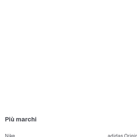
Più marchi
Nike
adidas Origi