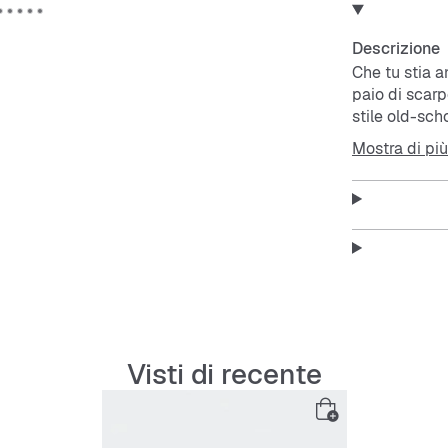
Descrizione
Che tu stia 
paio di scar
stile old-sch
queste scarpe
Mostra di più
con la pratic
dona a quest
preformata of
ovunque ti po
Features:
Vestibil
Chiusur
Tomaia 
Visti di recente
Fodera 
Suola 