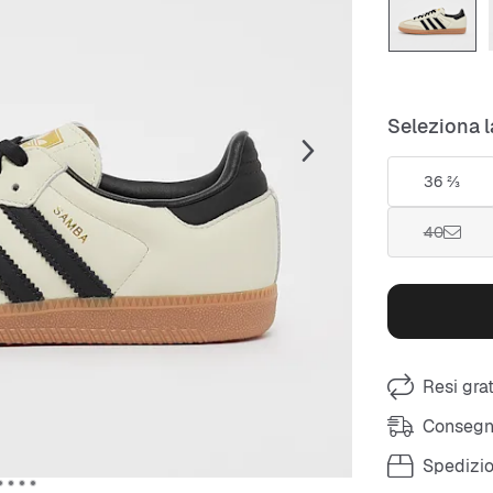
Seleziona l
36 ⅔
40
Resi grat
Consegna
Spedizio