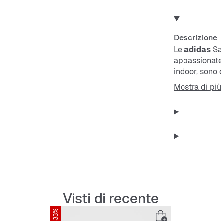
Descrizione
Le
adidas
Sa
appassionate
indoor, sono d
alta qualità 
Mostra di più
leggendaria un
lati garantisc
le trendsetter
Features:
Vestibil
Lacci
Tomaia 
Fodera 
Visti di recente
Suola 
-33%