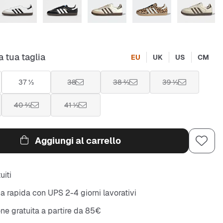
a tua taglia
EU
UK
US
CM
37 ⅓
38
38 ⅔
39 ⅓
40 ⅔
41 ⅓
Aggiungi al carrello
uiti
 rapida con UPS 2-4 giorni lavorativi
ne gratuita a partire da 85€