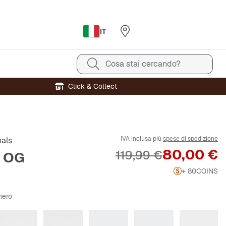
IT
Cosa stai cercando?
Click & Collect
IVA inclusa più
spese di spedizione
nals
Prezzo
80,00 €
Prezzo originale
119,99 €
 OG
+ 80
COINS
nero