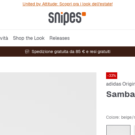
United by Attitude: Scopri ora i look dell'estate!
vità
Shop the Look
Releases
Spedizione gratuita da 85 € e resi gratuiti
-33%
adidas Origi
Samba
Colore
: beige/