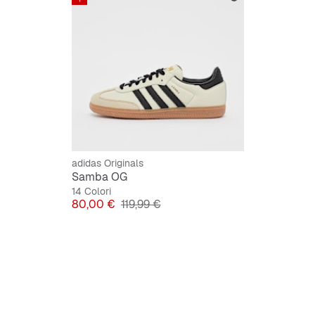
adidas Originals
Samba OG
14 Colori
Prezzo
Prezzo originale
80,00 €
119,99 €