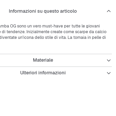
Informazioni su questo articolo
mba OG sono un vero must-have per tutte le giovani
 di tendenze. Inizialmente create come scarpe da calcio
iventate un'icona dello stile di vita. La tomaia in pelle di
e le sovrapposizioni in nabuk danno a questa silhouette
 tocco di stile. Gli accenti dorati e le classiche 3 strisce ai
ono l'autentico stile
adidas
. Un vero classico, rivisitato per
Materiale
 di oggi.
Ulteriori informazioni
ità regolare
in pelle
in tessuto
esterna in gomma