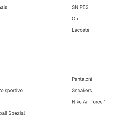
nals
SNIPES
On
Lacoste
e
Pantaloni
o sportivo
Sneakers
Nike Air Force 1
all Spezial