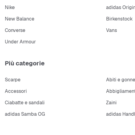
Nike
adidas Origi
New Balance
Birkenstock
Converse
Vans
Under Armour
Più categorie
Scarpe
Abiti e gonn
Accessori
Abbigliament
Ciabatte e sandali
Zaini
adidas Samba OG
adidas Handb