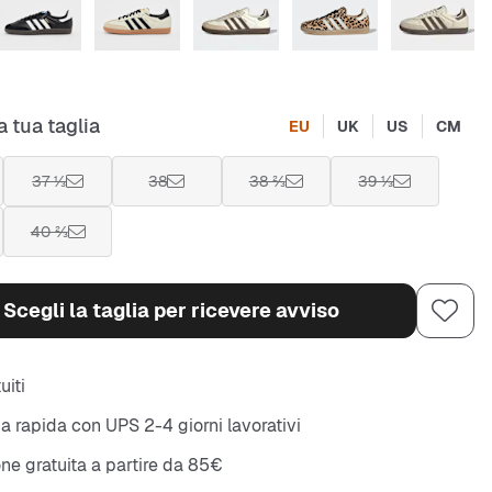
a tua taglia
EU
UK
US
CM
37 ⅓
38
38 ⅔
39 ⅓
40 ⅔
Scegli la taglia per ricevere avviso
uiti
 rapida con UPS 2-4 giorni lavorativi
ne gratuita a partire da 85€