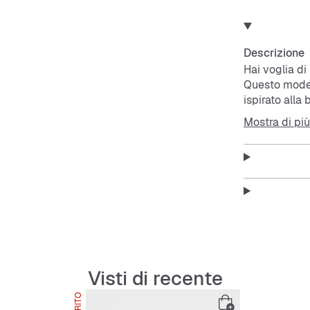
Descrizione
Hai voglia di
Questo mode
ispirato all
in pelle verd
Mostra di più
Samba dorato 
Perfette per 
adidas Sam
vita di tutti 
Visti di recente
Features: