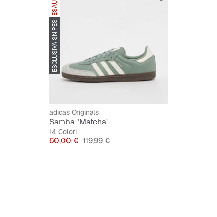
ESAURITO
SNIPES
ESCLUSIVA SNIPES
Taglio 
Tomaia 
Dettagl
Lacci ex
Suola a
adidas Originals
Samba "Matcha"
Logo S
14 Colori
Prezzo
Prezzo originale
60,00 €
119,99 €
Dettagl
Material
Material