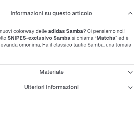
Informazioni su questo articolo
 nuovi colorway delle
adidas Samba
? Ci pensiamo noi!
llo
SNIPES-exclusivo Samba
si chiama “
Matcha
” ed è
a bevanda omonima. Ha il classico taglio Samba, una tomaia
e, una zona T-Toe in
suede
, dettagli appariscenti, il logo
e ben due paia di lacci extra!
Materiale
chi vuole distinguersi con uno stile unico e fresco, le
Ulteriori informazioni
ba Matcha
uniscono comfort e design iconico. Ideali per la
i giorni o per dare un tocco speciale al tuo outfit streetwear.