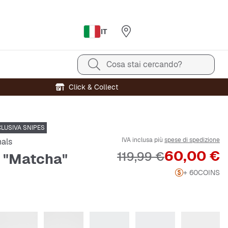
IT
Cosa stai cercando?
Click & Collect
LUSIVA SNIPES
IVA inclusa più
spese di spedizione
nals
Prezzo
60,00 €
Prezzo originale
119,99 €
 "Matcha"
+ 60
COINS