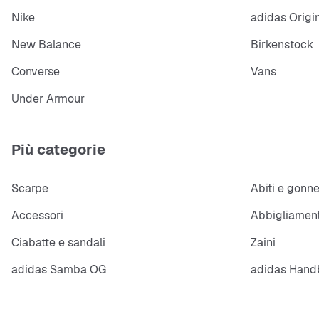
Nike
adidas Origi
New Balance
Birkenstock
Converse
Vans
Under Armour
Più categorie
Scarpe
Abiti e gonn
Accessori
Abbigliament
Ciabatte e sandali
Zaini
adidas Samba OG
adidas Handb