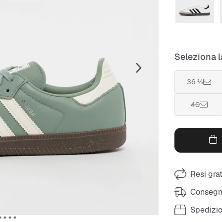
Seleziona l
36 ⅔
40
Resi grat
Consegna
Spedizio