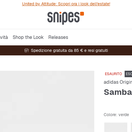
United by Attitude: Scopri ora i look dell'estate!
vità
Shop the Look
Releases
Spedizione gratuita da 85 € e resi gratuiti
ESAURITO
ESC
adidas Origi
Samba
Colore
: verde