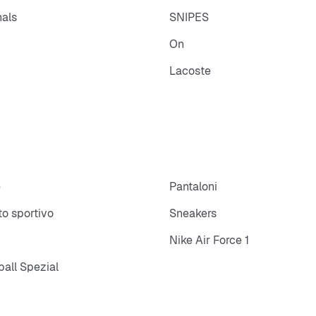
Suola:
nals
SNIPES
On
Lacoste
e
Pantaloni
o sportivo
Sneakers
Nike Air Force 1
all Spezial