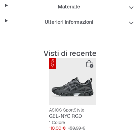
Materiale
Features:
Ulteriori informazioni
Tomaia traspirante in materiale misto
Visti di recente
Soletta comoda e ammortizzante
-31%
Suola esterna flessibile e antiscivolo
Design low-cut per più libertà di movimento
Lacci per una calzata sicura
ASICS SportStyle
GEL-NYC RGD
1 Colore
Prezzo
Prezzo originale
110,00 €
159,99 €