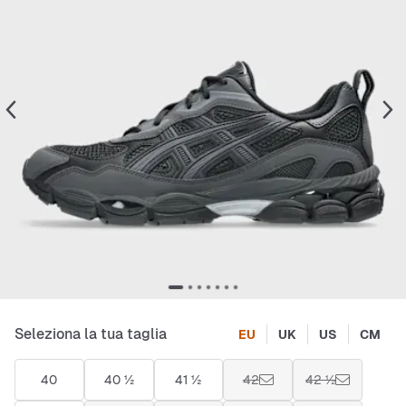
Seleziona la tua taglia
EU
UK
US
CM
40
40 ½
41 ½
42
42 ½