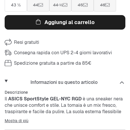
43 ½
44
44 ½
45
46
Aggiungi al carrello
Resi gratuiti
Consegna rapida con UPS 2-4 giorni lavorativi
Spedizione gratuita a partire da 85€
Informazioni su questo articolo
Descrizione
Il
ASICS SportStyle GEL-NYC RGD
è una sneaker nera
che unisce comfort e stile. La tomaia è un mix fresco,
traspirante e facile da pulire. La suola esterna flessibile
offre una buona presa, mentre la soletta ammortizzante
Mostra di più
mantiene i tuoi piedi rilassati.