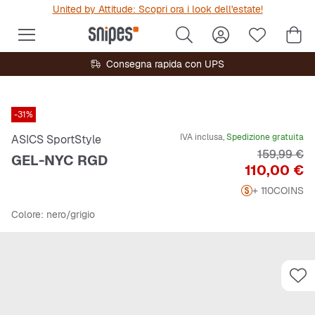
United by Attitude: Scopri ora i look dell'estate!
Consegna rapida con UPS
-31%
IVA inclusa,
Spedizione gratuita
ASICS SportStyle
Prezzo ori
159,99 €
GEL-NYC RGD
Prezzo
110,00 €
+ 110
COINS
Colore
: nero/grigio