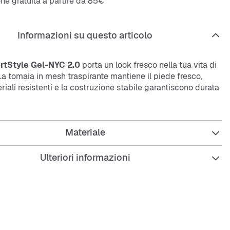
ne gratuita a partire da 85€
Informazioni su questo articolo
rtStyle Gel-NYC 2.0
porta un look fresco nella tua vita di
. La tomaia in
mesh
traspirante mantiene il piede fresco,
riali resistenti e la costruzione stabile garantiscono durata
curo.
che:
Materiale
Ulteriori informazioni
 comodo low-cut
 in
mesh
traspirante
ità stabile