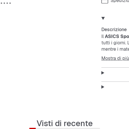
Spedizio
Descrizione
Il
ASICS Spo
tutti i giorni
mentre i mate
e supporto si
Mostra di più
Caratteristi
Taglio
Tomaia
Visti di recente
Vestibil