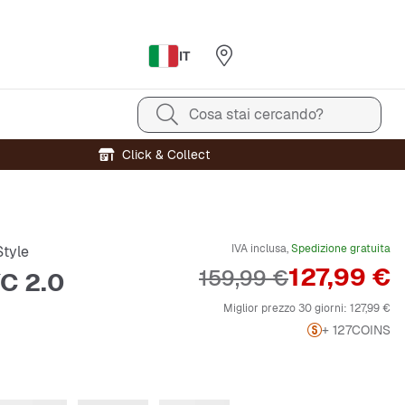
IT
Cosa stai cercando?
Click & Collect
IVA inclusa,
Spedizione gratuita
tyle
Prezzo
127,99 €
Prezzo originale
159,99 €
C 2.0
Miglior prezzo 30 giorni:
127,99 €
+ 127
COINS