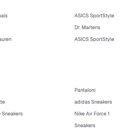
nals
ASICS SportStyle
Dr. Martens
auren
ASICS SportStyle
p
Pantaloni
tte
adidas Sneakers
 Sneakers
Nike Air Force 1
Sneakers