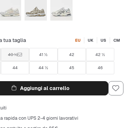
a tua taglia
EU
UK
US
CM
40 ½
41 ½
42
42 ½
44
44 ½
45
46
Aggiungi al carrello
uiti
 rapida con UPS 2-4 giorni lavorativi