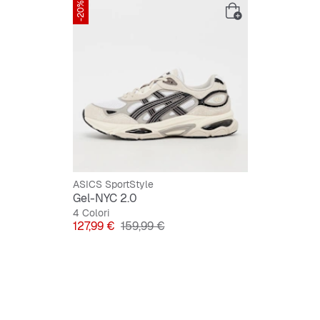
-20%
Material
Lacci p
ASICS SportStyle
Gel-NYC 2.0
4 Colori
Prezzo
Prezzo originale
127,99 €
159,99 €