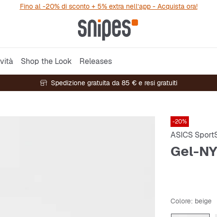
Fino al -20% di sconto + 5% extra nell’app - Acquista ora!
vità
Shop the Look
Releases
Spedizione gratuita da 85 € e resi gratuiti
-20%
ASICS SportS
Gel-NY
Colore
: beige