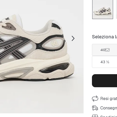
Seleziona l
40
43 ½
Resi grat
Consegna