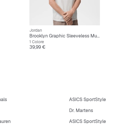
Jordan
Brooklyn Graphic Sleeveless Muscle Top
1 Colore
Prezzo
39,99 €
nals
ASICS SportStyle
Dr. Martens
auren
ASICS SportStyle