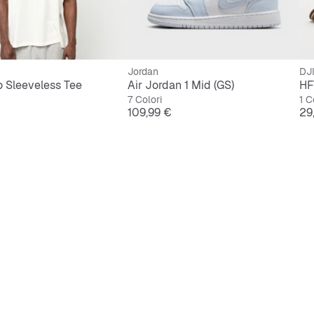
Jordan
DJ
 Sleeveless Tee
Air Jordan 1 Mid (GS)
HF
7 Colori
1 C
Prezzo
Pr
109,99 €
29