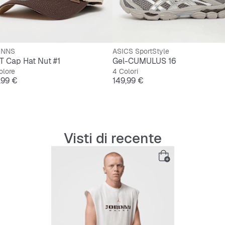
INNS
ASICS SportStyle
T Cap Hat Nut #1
Gel-CUMULUS 16
olore
4 Colori
ezzo
Prezzo
,99 €
149,99 €
Visti di recente