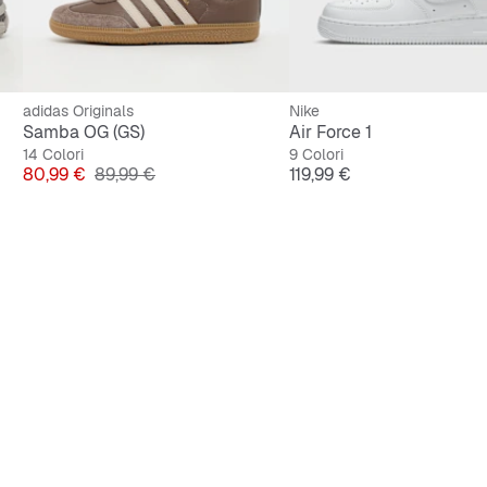
adidas Originals
Nike
Samba OG (GS)
Air Force 1
14 Colori
9 Colori
Prezzo
Prezzo originale
Prezzo
80,99 €
89,99 €
119,99 €