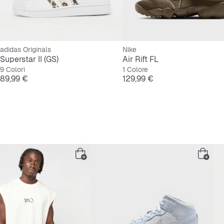
adidas Originals
Nike
Superstar II (GS)
Air Rift FL
9 Colori
1 Colore
Prezzo
Prezzo
89,99 €
129,99 €