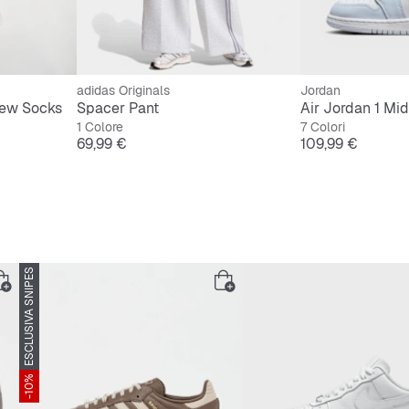
adidas Originals
Jordan
rew Socks
Spacer Pant
Air Jordan 1 Mid
1 Colore
7 Colori
Prezzo
Prezzo
69,99 €
109,99 €
ESCLUSIVA SNIPES
-10%