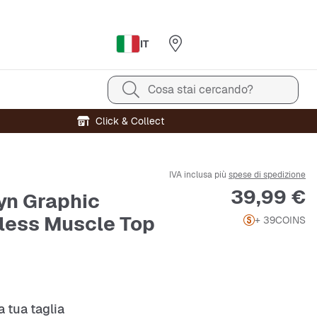
IT
Cosa stai cercando?
Click & Collect
IVA inclusa più
spese di spedizione
Prezzo
39,99 €
yn Graphic
less Muscle Top
+ 39
COINS
a tua taglia