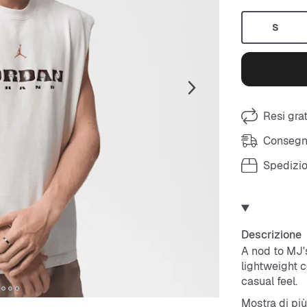
S
Resi grat
Consegna
Spedizio
Descrizione
A nod to MJ's
lightweight c
casual feel.
Mostra di più