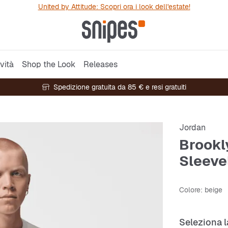
United by Attitude: Scopri ora i look dell'estate!
vità
Shop the Look
Releases
Spedizione gratuita da 85 € e resi gratuiti
Jordan
Brookl
Sleeve
Colore
: beige
Seleziona l