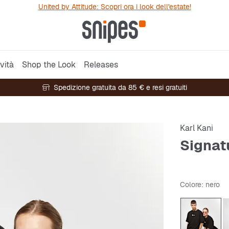
United by Attitude: Scopri ora i look dell'estate!
vità
Shop the Look
Releases
Spedizione gratuita da 85 € e resi gratuiti
Karl Kani
Signat
Colore
: nero