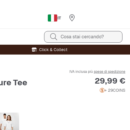
IT
Cosa stai cercando?
Click & Collect
IVA inclusa più
spese di spedizione
Prezzo
29,99 €
ure Tee
+ 29
COINS