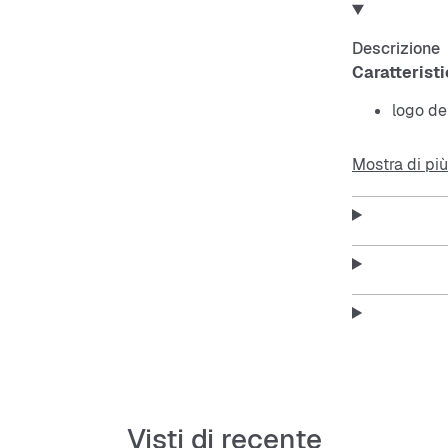
Descrizione
Caratteristi
logo de
vestibi
Mostra di più
girocoll
materia
Vestibilità:
taglia Large.
Visti di recente
Vestibilità: