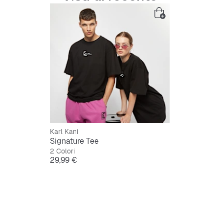
taglia Mediu
Guida alla v
Informazioni
Visualizza l
Karl Kani
Signature Tee
2 Colori
Prezzo
29,99 €