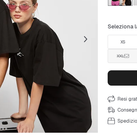
Seleziona l
XS
XXL
Resi grat
Consegna
Spedizio