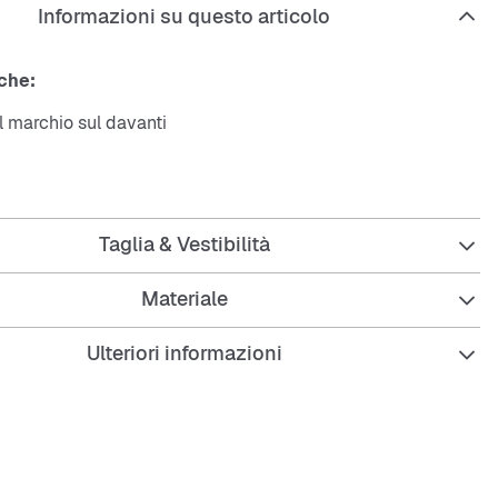
Informazioni su questo articolo
che:
l marchio sul davanti
lità comoda
o
Taglia & Vestibilità
le: 100% cotone
Materiale
Ulteriori informazioni
Enno è alto 1,87 m, è di corporatura snella e indossa la
Mandy è alta 1,73 m, è di corporatura snella e indossa la