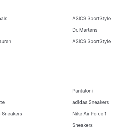
nals
ASICS SportStyle
Dr. Martens
auren
ASICS SportStyle
p
Pantaloni
tte
adidas Sneakers
 Sneakers
Nike Air Force 1
Sneakers