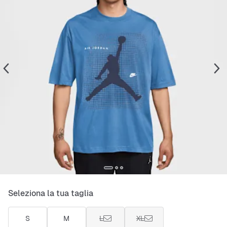
Seleziona la tua taglia
S
M
L
XL