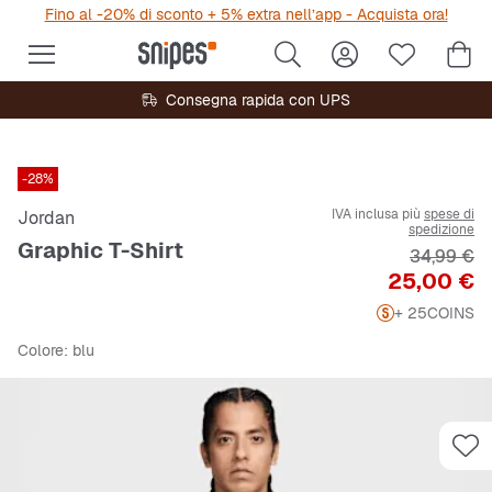
Fino al -20% di sconto + 5% extra nell’app - Acquista ora!
Consegna rapida con UPS
-28%
IVA inclusa più
spese di
Jordan
spedizione
Graphic T-Shirt
Prezzo ori
34,99 €
Prezzo
25,00 €
+ 25
COINS
Colore
: blu