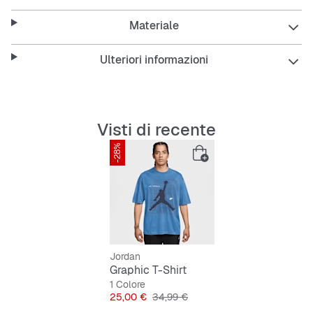
Materiale
Ulteriori informazioni
Visti di recente
-28%
Jordan
Graphic T-Shirt
1 Colore
Prezzo
Prezzo originale
25,00 €
34,99 €