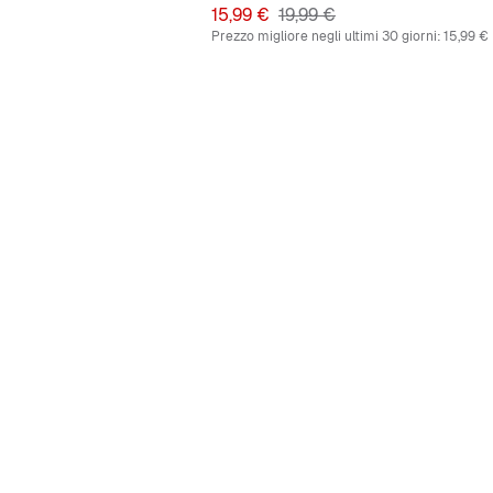
Prezzo
Prezzo originale
15,99 €
19,99 €
Prezzo migliore negli ultimi 30 giorni:
15,99 €