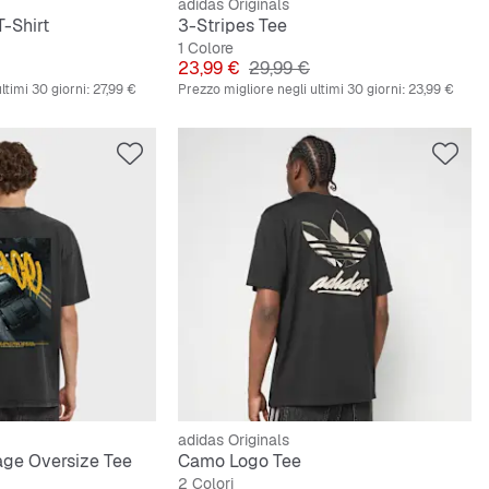
adidas Originals
T-Shirt
3-Stripes Tee
1 Colore
riginale
Prezzo
Prezzo originale
23,99 €
29,99 €
ltimi 30 giorni:
27,99 €
Prezzo migliore negli ultimi 30 giorni:
23,99 €
adidas Originals
age Oversize Tee
Camo Logo Tee
2 Colori