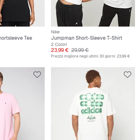
Nike
ortsleeve Tee
Jumpman Short-Sleeve T-Shirt
2 Colori
Prezzo
Prezzo originale
23,99 €
29,99 €
Prezzo migliore negli ultimi 30 giorni:
23,99 €