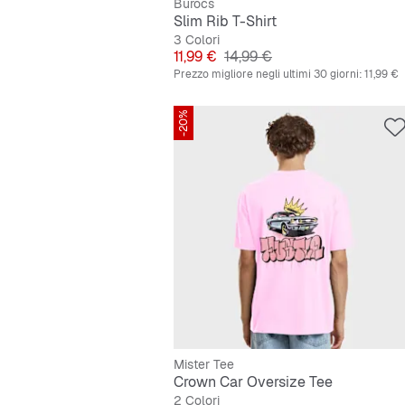
Burocs
Slim Rib T-Shirt
3 Colori
Prezzo
Prezzo originale
11,99 €
14,99 €
Prezzo migliore negli ultimi 30 giorni:
11,99 €
-20%
Mister Tee
Crown Car Oversize Tee
2 Colori