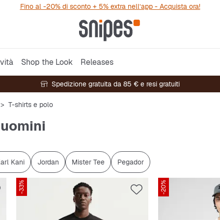
Fino al -20% di sconto + 5% extra nell’app - Acquista ora!
vità
Shop the Look
Releases
Spedizione gratuita da 85 € e resi gratuiti
T-shirts e polo
 uomini
arl Kani
Jordan
Mister Tee
Pegador
-33%
-20%