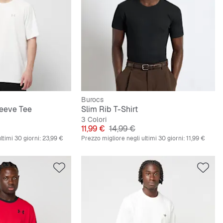
Burocs
leeve Tee
Slim Rib T-Shirt
3 Colori
riginale
Prezzo
Prezzo originale
11,99 €
14,99 €
ltimi 30 giorni:
23,99 €
Prezzo migliore negli ultimi 30 giorni:
11,99 €