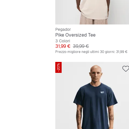
Pegador
Pike Oversized Tee
3 Colori
Prezzo
Prezzo originale
31,99 €
39,99 €
Prezzo migliore negli ultimi 30 giorni:
31,99 €
-20%