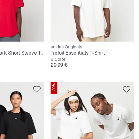
adidas Originals
Heatgear Wordmark Short Sleeve Tee
Trefoil Essentials T-Shirt
2 Colori
originale
Prezzo
€
29,99 €
-20%