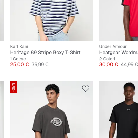
Karl Kani
Under Armour
Heritage 89 Stripe Boxy T-Shirt
1 Colore
2 Colori
Prezzo
Prezzo originale
Prezzo
Prezzo 
25,00 €
39,99 €
30,00 €
44,99 
-25%