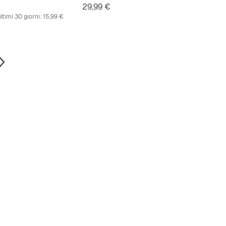
riginale
Prezzo
29,99 €
ltimi 30 giorni:
15,99 €