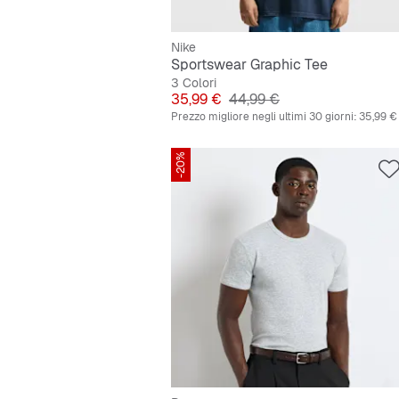
Nike
Sportswear Graphic Tee
3 Colori
Prezzo
Prezzo originale
35,99 €
44,99 €
Prezzo migliore negli ultimi 30 giorni:
35,99 €
-20%