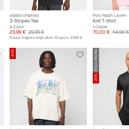
adidas Originals
Polo Ralph Lauren
3-Stripes Tee
Knit T-Shirt
4 Colori
1 Colore
Prezzo
Prezzo originale
Prezzo
Prezzo 
23,99 €
29,99 €
70,00 €
114,99 €
Prezzo migliore negli ultimi 30 giorni:
23,99 €
-50%
SOLO ONLINE
-20%