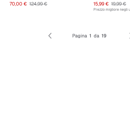
Prezzo
Prezzo originale
Prezzo
Prezzo o
70,00 €
124,99 €
15,99 €
19,99 €
Prezzo migliore negli u
Pagina
1
da
19