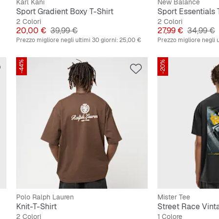
Karl Kani
New Balance
Sport Gradient Boxy T-Shirt
Sport Essentials 
2 Colori
2 Colori
Prezzo
Prezzo originale
Prezzo
Prezzo o
20,00 €
39,99 €
27,99 €
34,99 €
Prezzo migliore negli ultimi 30 giorni:
25,00 €
Prezzo migliore negli u
-44%
-20%
Polo Ralph Lauren
Mister Tee
Knit-T-Shirt
Street Race Vint
2 Colori
1 Colore