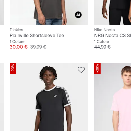
Dickies
Nike Nocta
Plainville Shortsleeve Tee
NRG Nocta CS Sh
1 Colore
1 Colore
Prezzo
Prezzo originale
Prezzo
30,00 €
39,99 €
44,99 €
-20%
-39%