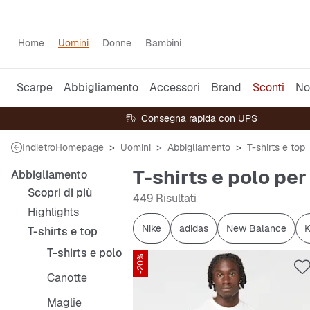
Home
Uomini
Donne
Bambini
Scarpe
Abbigliamento
Accessori
Brand
Sconti
No
Consegna rapida con UPS
Indietro
Homepage
Uomini
Abbigliamento
T-shirts e top
T-shirts e polo per
Abbigliamento
Scopri di più
449 Risultati
Highlights
Nike
adidas
New Balance
K
T-shirts e top
T-shirts e polo
-20%
Canotte
Maglie