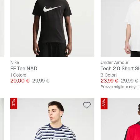
Nike
Under Armour
FF Tee NAD
Tech 2.0 Short S
1 Colore
3 Colori
Prezzo
Prezzo originale
Prezzo
Prezzo o
20,00 €
29,99 €
23,99 €
29,99 €
Prezzo migliore negli u
-37%
-33%