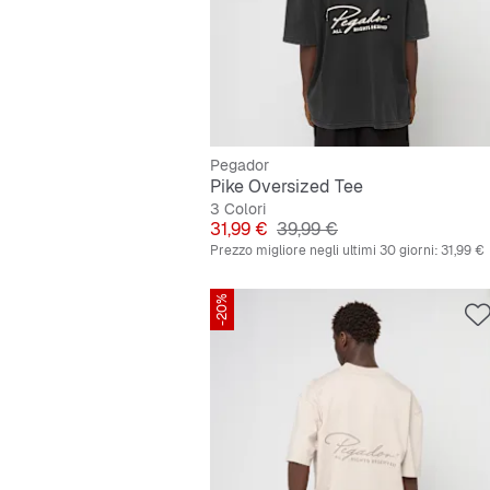
Pegador
Pike Oversized Tee
3 Colori
Prezzo
Prezzo originale
31,99 €
39,99 €
Prezzo migliore negli ultimi 30 giorni:
31,99 €
-20%