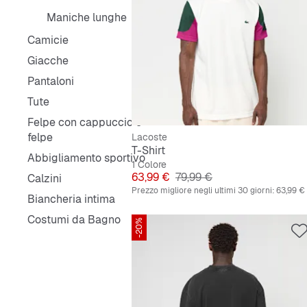
Maniche lunghe
Camicie
Giacche
Pantaloni
Tute
Felpe con cappuccio e
felpe
Lacoste
T-Shirt
Abbigliamento sportivo
1 Colore
Prezzo
Prezzo originale
63,99 €
79,99 €
Calzini
Prezzo migliore negli ultimi 30 giorni:
63,99 €
Biancheria intima
Costumi da Bagno
-20%