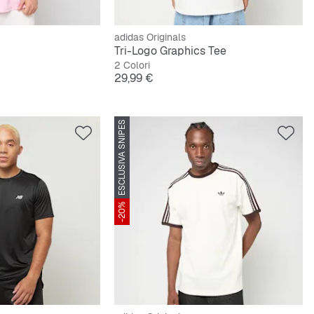
adidas Originals
Tri-Logo Graphics Tee
2 Colori
originale
Prezzo
29,99 €
ESCLUSIVA SNIPES
-20%