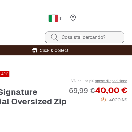
IT
Cosa stai cercando?
Click & Collect
-42%
IVA inclusa più
spese di spedizione
Prezzo
40,00 €
Prezzo originale
69,99 €
Signature
ial Oversized Zip
+ 40
COINS
e