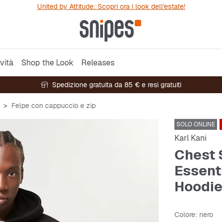
United by Attitude: Scopri ora i look dell'estate!
vità
Shop the Look
Releases
Spedizione gratuita da 85 € e resi gratuiti
Felpe con cappuccio e zip
SOLO ONLINE
Karl Kani
Chest 
Essent
Hoodi
Colore
: nero