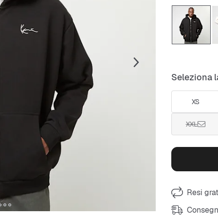
Seleziona l
XS
XXL
Resi grat
Consegna