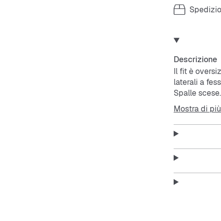
Spedizio
Descrizione
Il fit è over
laterali a fe
Spalle scese.
Mostra di più
Materiale:
6
Nota sulle t
indossa la ta
Indicazioni 