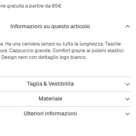
ne gratuita a partire da 85€
Informazioni su questo articolo
size. Ha una cerniera lampo su tutta la lunghezza. Tasche
ssura. Cappuccio grande. Comfort grazie ai polsini elastici.
 Design nero con dettaglio logo bianco.
5% cotone, 35% poliestere
Taglia & Vestibilità
aglie:
Junior è alto 1,89 m, ha una corporatura sportiva e
Materiale
glia Large.
Ulteriori informazioni
sulla vestibilità: