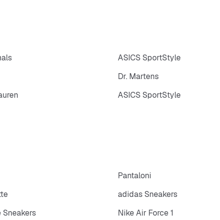
nals
ASICS SportStyle
Dr. Martens
auren
ASICS SportStyle
p
Pantaloni
tte
adidas Sneakers
 Sneakers
Nike Air Force 1