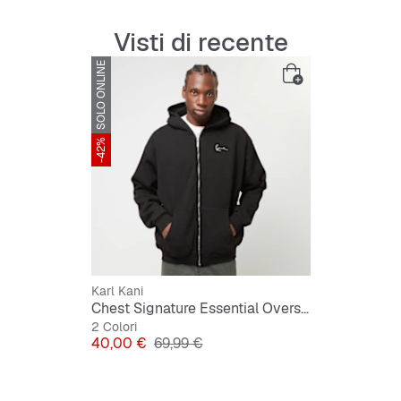
Visti di recente
Tabella dell
SOLO ONLINE
Qui per la p
-42%
Karl Kani
Chest Signature Essential Oversized Zip Hoodie
2 Colori
Prezzo
Prezzo originale
40,00 €
69,99 €