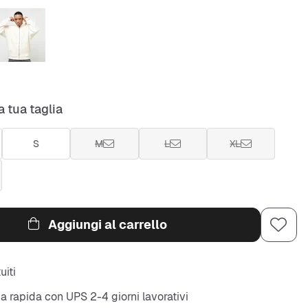
a tua taglia
S
M
L
XL
Aggiungi al carrello
uiti
 rapida con UPS 2-4 giorni lavorativi