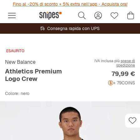
Fino al -20% di sconto + 5% extra nell’app - Acquista ora!
Consegna rapida con UPS
ESAURITO
IVA inclusa più
spese di
New Balance
spedizione
Athletics Premium
Prezzo
79,99 €
Logo Crew
+ 79
COINS
Colore
: nero