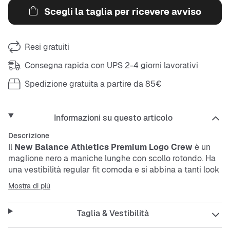
Scegli la taglia per ricevere avviso
Resi gratuiti
Consegna rapida con UPS 2-4 giorni lavorativi
Spedizione gratuita a partire da 85€
Informazioni su questo articolo
Descrizione
Il
New Balance Athletics Premium Logo Crew
è un
maglione nero a maniche lunghe con scollo rotondo. Ha
una vestibilità regular fit comoda e si abbina a tanti look
diversi. Il materiale è elastico, facile da curare e
Mostra di più
traspirante. Così resti fresco e libero di muoverti tutto il
giorno.
Taglia & Vestibilità