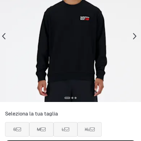
Seleziona la tua taglia
S
M
L
XL