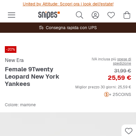
United by Attitude: Scopri ora i look dell'estate!
Consegna rapida con UPS
-20%
IVA inclusa più
spese di
New Era
spedizione
Female 9Twenty
Prezzo or
31,99 €
Leopard New York
Prezzo
25,59 €
Yankees
Miglior prezzo 30 giorni:
25,59 €
+ 25
COINS
Colore
: marrone