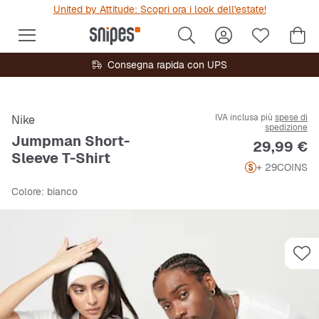
United by Attitude: Scopri ora i look dell'estate!
Consegna rapida con UPS
IVA inclusa più
spese di
Nike
spedizione
Jumpman Short-
Prezzo
29,99 €
Sleeve T-Shirt
+ 29
COINS
Colore
: bianco