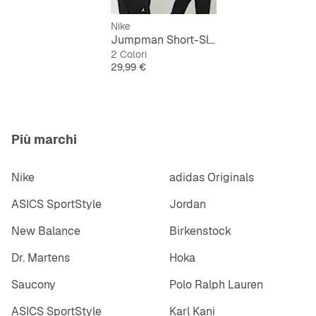
Nike
Jumpman Short-Sleeve T-Shirt
2 Colori
Prezzo
29,99 €
Più marchi
Nike
adidas Originals
ASICS SportStyle
Jordan
New Balance
Birkenstock
Dr. Martens
Hoka
Saucony
Polo Ralph Lauren
ASICS SportStyle
Karl Kani