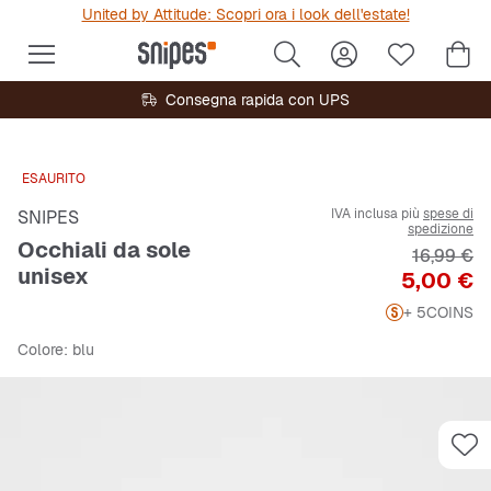
United by Attitude: Scopri ora i look dell'estate!
Consegna rapida con UPS
ESAURITO
IVA inclusa più
spese di
SNIPES
spedizione
Occhiali da sole
Prezzo or
16,99 €
unisex
Prezzo
5,00 €
+ 5
COINS
Colore
: blu