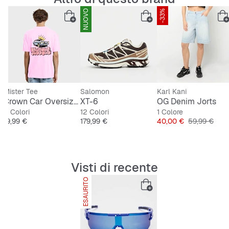
NUOVO
-33%
Mister Tee
Salomon
Karl Kani
tripe Boxy T-Shirt
Crown Car Oversize Tee
XT-6
OG Denim Jorts
2 Colori
12 Colori
1 Colore
nale
Prezzo
Prezzo
Prezzo
Prezzo origi
19,99 €
179,99 €
40,00 €
59,99 €
Visti di recente
ESAURITO