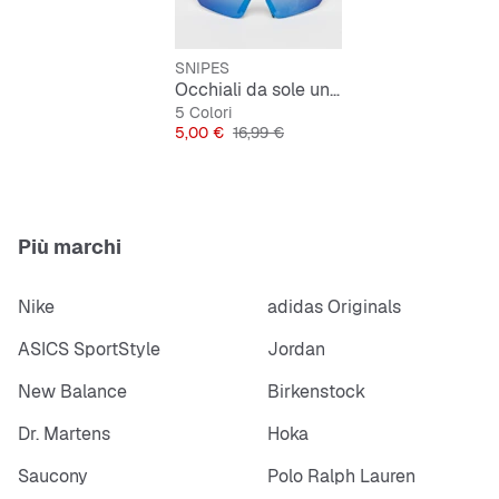
SNIPES
Occhiali da sole unisex
5 Colori
Prezzo
Prezzo originale
5,00 €
16,99 €
Più marchi
Nike
adidas Originals
ASICS SportStyle
Jordan
New Balance
Birkenstock
Dr. Martens
Hoka
Saucony
Polo Ralph Lauren