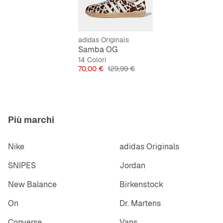
Features:
Vestibilità regolare
adidas Originals
Lacci
Samba OG
3 strisce seghettate
14 Colori
Prezzo
Prezzo originale
70,00 €
129,99 €
Nome Samba stampato sul lato
Etichetta con logo del Trifoglio stampato sulla
linguetta in pelle
Più marchi
Nike
adidas Originals
SNIPES
Jordan
New Balance
Birkenstock
On
Dr. Martens
Converse
Vans