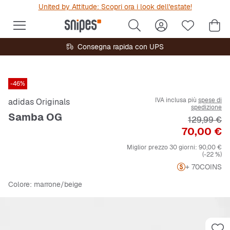
United by Attitude: Scopri ora i look dell'estate!
Consegna rapida con UPS
-46%
IVA inclusa più
spese di
adidas Originals
spedizione
Samba OG
Prezzo ori
129,99 €
Prezzo
70,00 €
Miglior prezzo 30 giorni:
90,00 €
(-22 %)
+ 70
COINS
Colore
: marrone/beige