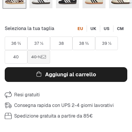
Seleziona la tua taglia
EU
UK
US
CM
36 ⅔
37 ⅓
38
38 ⅔
39 ⅓
40
40 ⅔
Aggiungi al carrello
Resi gratuiti
Consegna rapida con UPS 2-4 giorni lavorativi
Spedizione gratuita a partire da 85€