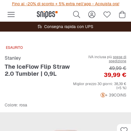
Fino al -20% di sconto + 5% extra nell’app - Acquista ora!
Consegna rapida con UPS
ESAURITO
IVA inclusa più
spese di
Stanley
spedizione
The IceFlow Flip Straw
Prezzo ori
49,99 €
2.0 Tumbler | 0,9L
Prezzo
39,99 €
Miglior prezzo 30 giorni:
38,39 €
(+5 %)
+ 39
COINS
Colore
: rosa