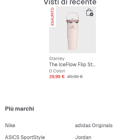
Visti di recente
ESAURITO
Stanley
The IceFlow Flip Straw 2.0 Tumbler | 0,9L
0 Colori
Prezzo
Prezzo originale
39,99 €
49,99 €
Più marchi
Nike
adidas Originals
ASICS SportStyle
Jordan