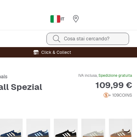
IT
Cosa stai cercando?
Click & Collect
IVA inclusa,
Spedizione gratuita
nals
Prezzo
109,99 €
ll Spezial
+ 109
COINS