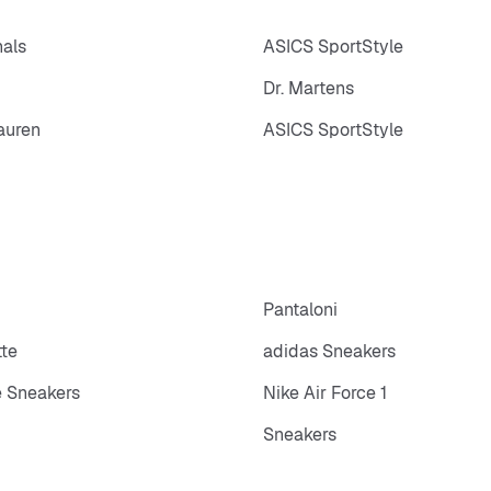
nals
ASICS SportStyle
Dr. Martens
auren
ASICS SportStyle
p
Pantaloni
tte
adidas Sneakers
 Sneakers
Nike Air Force 1
Sneakers