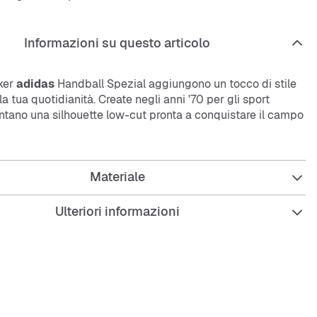
Informazioni su questo articolo
ker
adidas
Handball Spezial aggiungono un tocco di stile
la tua quotidianità. Create negli anni '70 per gli sport
entano una silhouette low-cut pronta a conquistare il campo
i città. La tomaia in suede premium è rifinita da cuciture a
e donano un raffinato vibe contemporaneo, mentre la punta
edele al DNA adidas.
Materiale
Ulteriori informazioni
 regolare
a con lacci
in suede
in materiale sintetico
in gomma