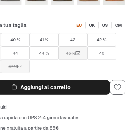
a tua taglia
EU
UK
US
CM
40 ⅔
41 ⅓
42
42 ⅔
44
44 ⅔
45 ⅓
46
47 ⅓
Aggiungi al carrello
uiti
 rapida con UPS 2-4 giorni lavorativi
ne gratuita a partire da 85€