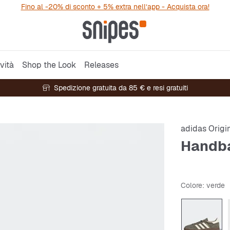
Fino al -20% di sconto + 5% extra nell’app - Acquista ora!
vità
Shop the Look
Releases
Spedizione gratuita da 85 € e resi gratuiti
adidas Origi
Handba
Colore
: verde