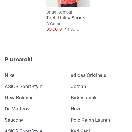
Under Armour
Tech Utility Shortsleeve
3 Colori
Prezzo
Prezzo originale
30,00 €
44,99 €
Più marchi
Nike
adidas Originals
ASICS SportStyle
Jordan
New Balance
Birkenstock
Dr. Martens
Hoka
Saucony
Polo Ralph Lauren
ASICS SportStyle
Karl Kani