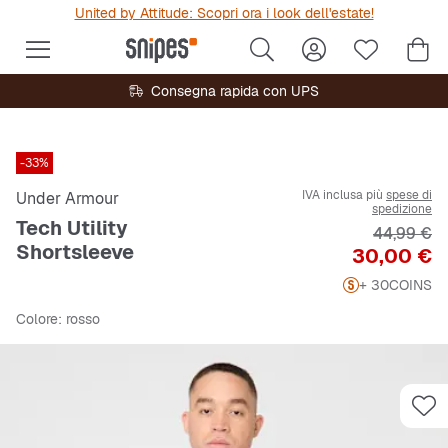
United by Attitude: Scopri ora i look dell'estate!
Consegna rapida con UPS
-33%
IVA inclusa più
spese di
Under Armour
spedizione
Tech Utility
Prezzo ori
44,99 €
Shortsleeve
Prezzo
30,00 €
+ 30
COINS
Colore
: rosso