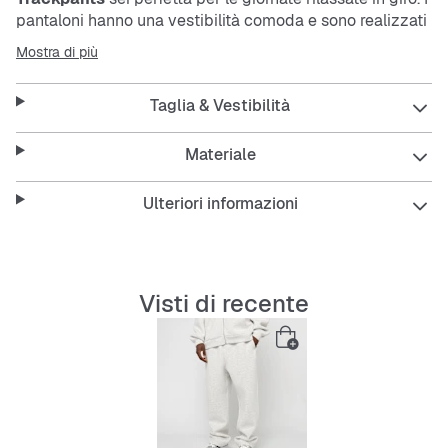
pantaloni hanno una vestibilità comoda e sono realizzati
in un materiale resistente e facile da curare. La
Mostra di più
lunghezza lunga delle gambe crea un look casual, facile
da abbinare.
Taglia & Vestibilità
Features:
Materiale
Ulteriori informazioni
Vestibilità ampia per tanta libertà di movimento
materiale resistente
Visti di recente
facile da curare e senza complicazioni
lunghezza lunga delle gambe per uno stile
rilassato
grigio classico che si abbina a tutto