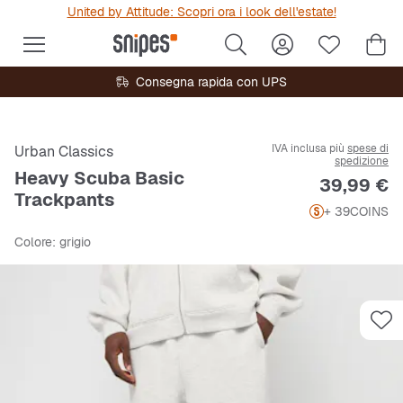
United by Attitude: Scopri ora i look dell'estate!
Consegna rapida con UPS
IVA inclusa più
spese di
Urban Classics
spedizione
Heavy Scuba Basic
Prezzo
39,99 €
Trackpants
+ 39
COINS
Colore
: grigio