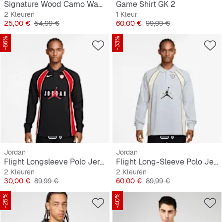
Signature Wood Camo Waffle Longsleeve
Game Shirt GK 2
2 Kleuren
1 Kleur
Prijs
Originele Prijs
Prijs
Originele Prijs
25,00 €
54,99 €
60,00 €
99,99 €
-66%
-33%
Jordan
Jordan
Flight Longsleeve Polo Jersey
Flight Long-Sleeve Polo Jersey
2 Kleuren
2 Kleuren
Prijs
Originele Prijs
Prijs
Originele Prijs
30,00 €
89,99 €
60,00 €
89,99 €
-25%
-40%