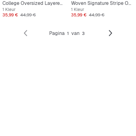
College Oversized Layered Longsleeve
Woven Signature Stripe Oversized Longsleeve
1 Kleur
1 Kleur
Prijs
Originele Prijs
Prijs
Originele Prijs
35,99 €
44,99 €
35,99 €
44,99 €
Pagina
van
1
3