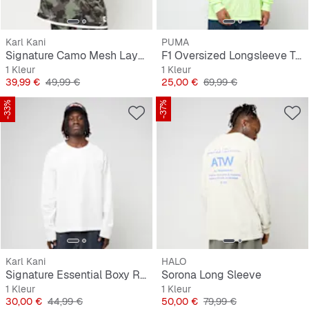
Karl Kani
PUMA
Signature Camo Mesh Layered Longsleeve
F1 Oversized Longsleeve Tee
1 Kleur
1 Kleur
Prijs
Originele Prijs
Prijs
Originele Prijs
39,99 €
49,99 €
25,00 €
69,99 €
-33%
-37%
Karl Kani
HALO
Signature Essential Boxy Raglan Longsleeve
Sorona Long Sleeve
1 Kleur
1 Kleur
Prijs
Originele Prijs
Prijs
Originele Prijs
30,00 €
44,99 €
50,00 €
79,99 €