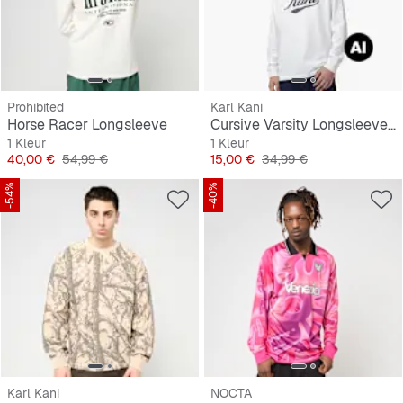
Prohibited
Karl Kani
Horse Racer Longsleeve
Cursive Varsity Longsleeve Junior
1 Kleur
1 Kleur
Prijs
Originele Prijs
Prijs
Originele Prijs
40,00 €
54,99 €
15,00 €
34,99 €
-54%
-40%
Karl Kani
NOCTA