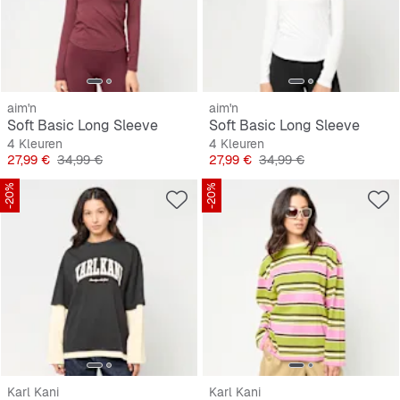
aim'n
aim'n
Soft Basic Long Sleeve
Soft Basic Long Sleeve
4 Kleuren
4 Kleuren
Prijs
Originele Prijs
Prijs
Originele Prijs
27,99 €
34,99 €
27,99 €
34,99 €
-20%
-20%
Karl Kani
Karl Kani