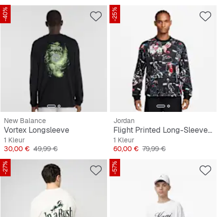
-40%
-25%
New Balance
Jordan
Vortex Longsleeve
Flight Printed Long-Sleeve Jersey
1 Kleur
1 Kleur
Prijs
Originele Prijs
Prijs
Originele Prijs
30,00 €
49,99 €
60,00 €
79,99 €
-27%
-57%