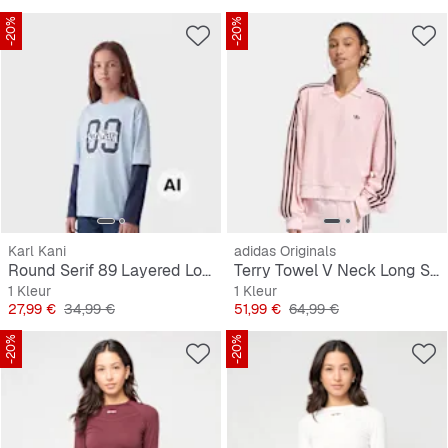
-20%
-20%
Karl Kani
adidas Originals
Round Serif 89 Layered Longsleeve Junior
Terry Towel V Neck Long Sleeves Polo Shirt
1 Kleur
1 Kleur
Prijs
Originele Prijs
Prijs
Originele Prijs
27,99 €
34,99 €
51,99 €
64,99 €
-20%
-20%