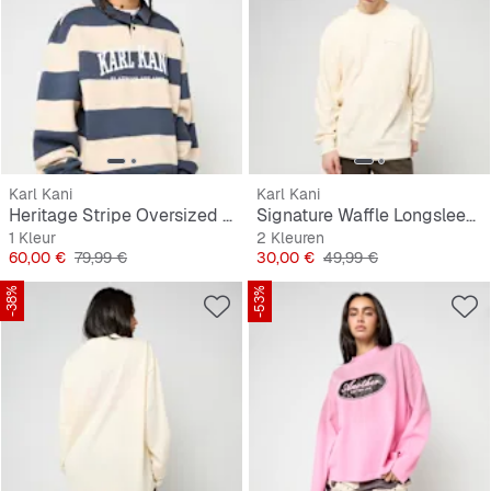
Karl Kani
Karl Kani
Heritage Stripe Oversized Rugby Shirt
Signature Waffle Longsleeve
1 Kleur
2 Kleuren
Prijs
Originele Prijs
Prijs
Originele Prijs
60,00 €
79,99 €
30,00 €
49,99 €
-38%
-53%