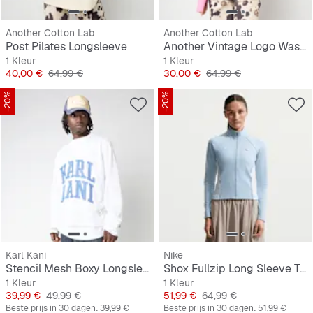
Another Cotton Lab
Another Cotton Lab
Post Pilates Longsleeve
Another Vintage Logo Washed Longsleeve
1 Kleur
1 Kleur
Prijs
Originele Prijs
Prijs
Originele Prijs
40,00 €
64,99 €
30,00 €
64,99 €
-20%
-20%
Karl Kani
Nike
Stencil Mesh Boxy Longsleeve
Shox Fullzip Long Sleeve Top
1 Kleur
1 Kleur
Prijs
Originele Prijs
Prijs
Originele Prijs
39,99 €
49,99 €
51,99 €
64,99 €
Beste prijs in 30 dagen:
39,99 €
Beste prijs in 30 dagen:
51,99 €